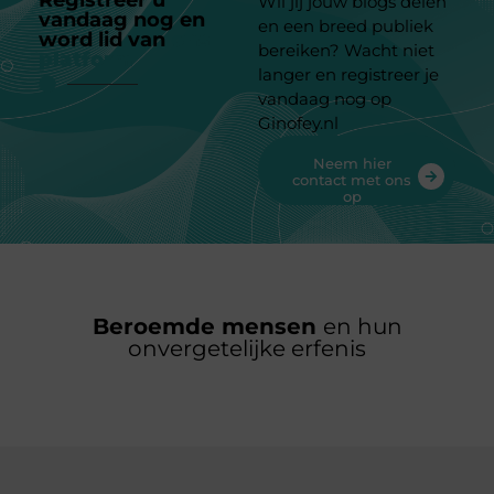
Registreer u
Wil jij jouw blogs delen
vandaag nog en
en een breed publiek
word lid van
ons
bereiken? Wacht niet
platform
langer en registreer je
vandaag nog op
Ginofey.nl
Neem hier
contact met ons
op
Beroemde mensen
en hun
onvergetelijke erfenis