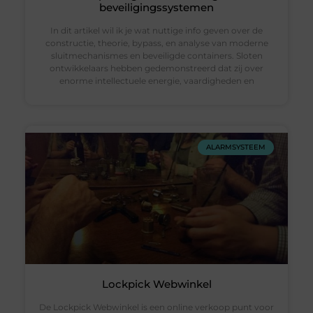
beveiligingssystemen
In dit artikel wil ik je wat nuttige info geven over de
constructie, theorie, bypass, en analyse van moderne
sluitmechanismes en beveiligde containers. Sloten
ontwikkelaars hebben gedemonstreerd dat zij over
enorme intellectuele energie, vaardigheden en
ALARMSYSTEEM
Lockpick Webwinkel
De Lockpick Webwinkel is een online verkoop punt voor