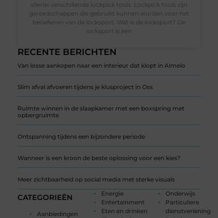
allerlei verschillende lockpick tools. Lockpick tools zijn
gereedschappen die gebruikt kunnen worden voor het
beoefenen van de locksport. Wat is de locksport? De
locksport is een
RECENTE BERICHTEN
Van losse aankopen naar een interieur dat klopt in Almelo
Slim afval afvoeren tijdens je klusproject in Oss
Ruimte winnen in de slaapkamer met een boxspring met
opbergruimte
Ontspanning tijdens een bijzondere periode
Wanneer is een kroon de beste oplossing voor een kies?
Meer zichtbaarheid op social media met sterke visuals
Energie
Onderwijs
CATEGORIEËN
Entertainment
Particuliere
Eten en drinken
dienstverlening
Aanbiedingen