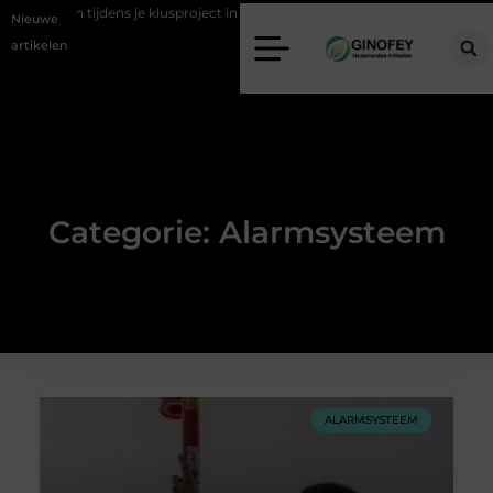
fvoeren tijdens je klusproject in Oss
Ruimte winnen in de slaapkamer
Nieuwe
artikelen
Categorie: Alarmsysteem
ALARMSYSTEEM