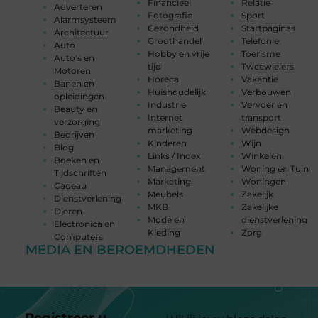
Financieel
Relatie
Adverteren
Fotografie
Sport
Alarmsysteem
Gezondheid
Startpaginas
Architectuur
Groothandel
Telefonie
Auto
Hobby en vrije
Toerisme
Auto's en
tijd
Tweewielers
Motoren
Horeca
Vakantie
Banen en
Huishoudelijk
Verbouwen
opleidingen
Industrie
Vervoer en
Beauty en
Internet
transport
verzorging
marketing
Webdesign
Bedrijven
Kinderen
Wijn
Blog
Links / Index
Winkelen
Boeken en
Management
Woning en Tuin
Tijdschriften
Marketing
Woningen
Cadeau
Meubels
Zakelijk
Dienstverlening
MKB
Zakelijke
Dieren
Mode en
dienstverlening
Electronica en
Kleding
Zorg
Computers
MEDIA EN BEROEMDHEDEN