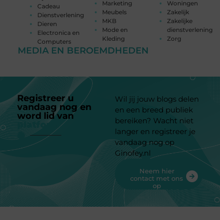
Marketing
Woningen
Cadeau
Meubels
Zakelijk
Dienstverlening
MKB
Zakelijke
Dieren
Mode en
dienstverlening
Electronica en
Kleding
Zorg
Computers
MEDIA EN BEROEMDHEDEN
Registreer u
Wil jij jouw blogs delen
vandaag nog en
en een breed publiek
word lid van
ons
bereiken? Wacht niet
platform
langer en registreer je
vandaag nog op
Ginofey.nl
Neem hier
contact met ons
op