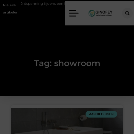
te
Ontspanning tijdens een bijzondere periode
Wanneer is een k
Nieuwe
artikelen
Tag: showroom
AANBIEDINGEN