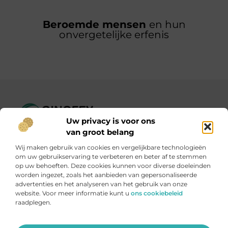
Beroemde mensen
en hun
onvergetelijke erfenis
Uw privacy is voor ons
Ginofey.nl – Van alledaags tot bijzonder, altijd iets te lezen!
van groot belang
Wij verzamelen blogs en artikelen over een grote
Wij maken gebruik van cookies en vergelijkbare technologieën
verscheidenheid aan onderwerpen, die alles uit het dagelijks
om uw gebruikservaring te verbeteren en beter af te stemmen
leven bestrijken.
op uw behoeften. Deze cookies kunnen voor diverse doeleinden
worden ingezet, zoals het aanbieden van gepersonaliseerde
advertenties en het analyseren van het gebruik van onze
Onze informatie
website. Voor meer informatie kunt u
ons cookiebeleid
raadplegen.
Linkbuildingplatformen: brug tussen jou en backlinks – risicovol of handig?
Met je website geld verdienen: meer dan een droom, een slimme strategie