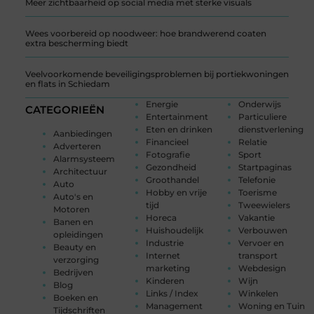
Meer zichtbaarheid op social media met sterke visuals
Wees voorbereid op noodweer: hoe brandwerend coaten
extra bescherming biedt
Veelvoorkomende beveiligingsproblemen bij portiekwoningen
en flats in Schiedam
Energie
Onderwijs
CATEGORIEËN
Entertainment
Particuliere
Eten en drinken
dienstverlening
Aanbiedingen
Financieel
Relatie
Adverteren
Fotografie
Sport
Alarmsysteem
Gezondheid
Startpaginas
Architectuur
Groothandel
Telefonie
Auto
Hobby en vrije
Toerisme
Auto's en
tijd
Tweewielers
Motoren
Horeca
Vakantie
Banen en
Huishoudelijk
Verbouwen
opleidingen
Industrie
Vervoer en
Beauty en
Internet
transport
verzorging
marketing
Webdesign
Bedrijven
Kinderen
Wijn
Blog
Links / Index
Winkelen
Boeken en
Management
Woning en Tuin
Tijdschriften