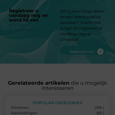
Registreer u
Wil jij jouw blogs delen
vandaag nog en
en een breed publiek
word lid van
ons
bereiken? Wacht niet
platform
langer en registreer je
vandaag nog op
Ginofey.nl
Registreer nu!
Gerelateerde artikelen
die u mogelijk
interesseren
POPULAR CATEGORIES
Winkelen
(109 )
Aanbiedingen
(65 )