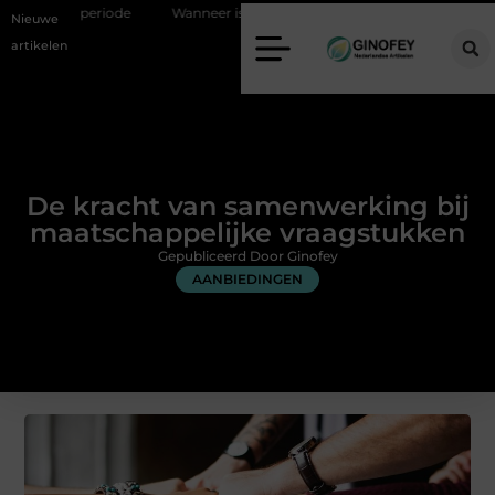
Wanneer is een kroon de beste oplossing voor een kies?
Meer z
Nieuwe
artikelen
De kracht van samenwerking bij
maatschappelijke vraagstukken
Gepubliceerd Door Ginofey
AANBIEDINGEN