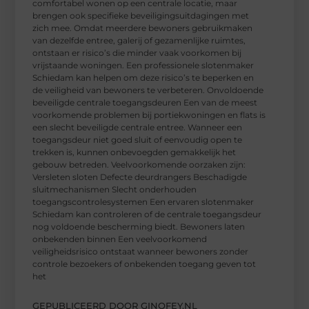
comfortabel wonen op een centrale locatie, maar
brengen ook specifieke beveiligingsuitdagingen met
zich mee. Omdat meerdere bewoners gebruikmaken
van dezelfde entree, galerij of gezamenlijke ruimtes,
ontstaan er risico’s die minder vaak voorkomen bij
vrijstaande woningen. Een professionele slotenmaker
Schiedam kan helpen om deze risico’s te beperken en
de veiligheid van bewoners te verbeteren. Onvoldoende
beveiligde centrale toegangsdeuren Een van de meest
voorkomende problemen bij portiekwoningen en flats is
een slecht beveiligde centrale entree. Wanneer een
toegangsdeur niet goed sluit of eenvoudig open te
trekken is, kunnen onbevoegden gemakkelijk het
gebouw betreden. Veelvoorkomende oorzaken zijn:
Versleten sloten Defecte deurdrangers Beschadigde
sluitmechanismen Slecht onderhouden
toegangscontrolesystemen Een ervaren slotenmaker
Schiedam kan controleren of de centrale toegangsdeur
nog voldoende bescherming biedt. Bewoners laten
onbekenden binnen Een veelvoorkomend
veiligheidsrisico ontstaat wanneer bewoners zonder
controle bezoekers of onbekenden toegang geven tot
het
GEPUBLICEERD DOOR GINOFEY.NL