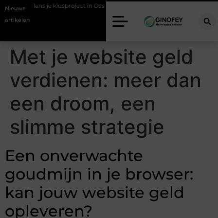
ren tijdens je klusproject in Oss
Ruimte winnen in de slaapkamer met
Nieuwe
artikelen
Met je website geld
verdienen: meer dan
een droom, een
slimme strategie
Een onverwachte
goudmijn in je browser:
kan jouw website geld
opleveren?