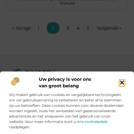
Onthuld
« Vorige
1
2
3
4
5
Volgende »
Uw privacy is voor ons
Ginofey.nl – Van alledaags tot bijzonder, altijd iets te lezen!
van groot belang
Wij verzamelen blogs en artikelen over een grote
Wij maken gebruik van cookies en vergelijkbare technologieën
verscheidenheid aan onderwerpen, die alles uit het dagelijks
om uw gebruikservaring te verbeteren en beter af te stemmen
leven bestrijken.
op uw behoeften. Deze cookies kunnen voor diverse doeleinden
worden ingezet, zoals het aanbieden van gepersonaliseerde
advertenties en het analyseren van het gebruik van onze
Onze informatie
website. Voor meer informatie kunt u
ons cookiebeleid
raadplegen.
Linkbuildingplatformen: brug tussen jou en backlinks – risicovol of handig?
Met je website geld verdienen: meer dan een droom, een slimme strategie