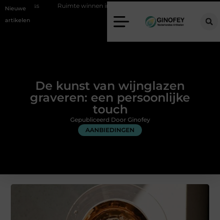
Ruimte winnen in de slaapkamer met een boxspring met opbergruimte
Nieuwe
artikelen
De kunst van wijnglazen
graveren: een persoonlijke
touch
Gepubliceerd Door Ginofey
AANBIEDINGEN