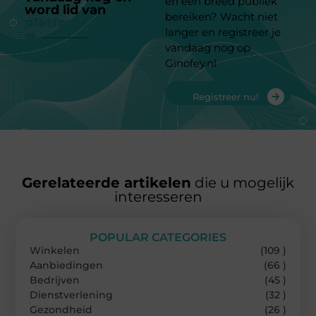
en een breed publiek
word lid van
ons
bereiken? Wacht niet
platform
langer en registreer je
vandaag nog op
Ginofey.nl
Registreer nu!
Gerelateerde artikelen
die u mogelijk
interesseren
POPULAR CATEGORIES
Winkelen
(109 )
Aanbiedingen
(66 )
Bedrijven
(45 )
Dienstverlening
(32 )
Gezondheid
(26 )