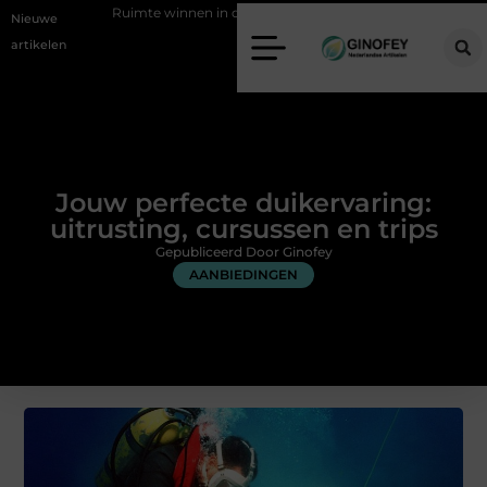
te winnen in de slaapkamer met een boxspring met opbergruimte
O
Nieuwe
artikelen
Jouw perfecte duikervaring:
uitrusting, cursussen en trips
Gepubliceerd Door Ginofey
AANBIEDINGEN