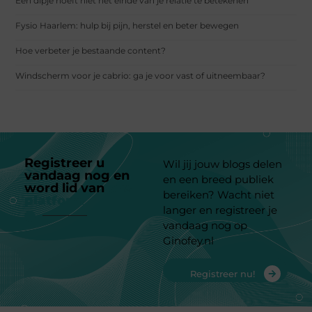
Een dipje hoeft niet het einde van je relatie te betekenen
Fysio Haarlem: hulp bij pijn, herstel en beter bewegen
Hoe verbeter je bestaande content?
Windscherm voor je cabrio: ga je voor vast of uitneembaar?
Registreer u
Wil jij jouw blogs delen
vandaag nog en
en een breed publiek
word lid van
ons
bereiken? Wacht niet
platform
langer en registreer je
vandaag nog op
Ginofey.nl
Registreer nu!