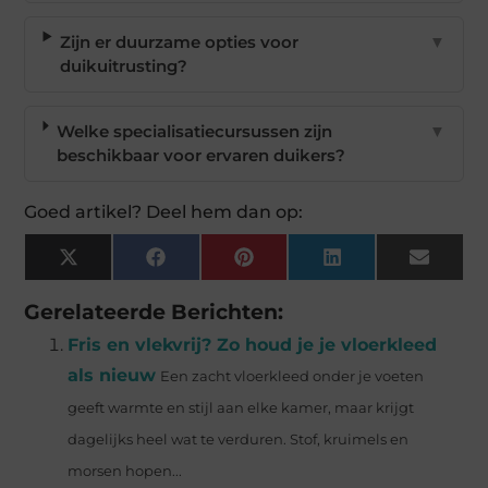
Zijn er duurzame opties voor
▼
duikuitrusting?
Welke specialisatiecursussen zijn
▼
beschikbaar voor ervaren duikers?
Goed artikel? Deel hem dan op:
X
Facebook
Pinterest
LinkedIn
Email
(Twitter)
Gerelateerde Berichten:
Fris en vlekvrij? Zo houd je je vloerkleed
als nieuw
Een zacht vloerkleed onder je voeten
geeft warmte en stijl aan elke kamer, maar krijgt
dagelijks heel wat te verduren. Stof, kruimels en
morsen hopen...