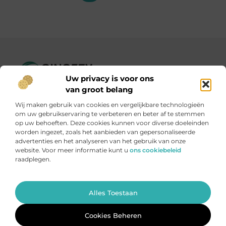
Uw privacy is voor ons
Ginofey.nl – Van alledaags tot bijzonder, altijd iets te lezen!
van groot belang
Wij verzamelen blogs en artikelen over een grote
Wij maken gebruik van cookies en vergelijkbare technologieën
verscheidenheid aan onderwerpen, die alles uit het dagelijks
om uw gebruikservaring te verbeteren en beter af te stemmen
leven bestrijken.
op uw behoeften. Deze cookies kunnen voor diverse doeleinden
worden ingezet, zoals het aanbieden van gepersonaliseerde
advertenties en het analyseren van het gebruik van onze
Onze informatie
website. Voor meer informatie kunt u
ons cookiebeleid
raadplegen.
Linkbuildingplatformen: brug tussen jou en backlinks – risicovol of handig?
Met je website geld verdienen: meer dan een droom, een slimme strategie
Ga Naar Bo
Alles Toestaan
Website index
Cookiebeleid (EU)
@2025 www.ginofey.nl. All Right Reserved.
Cookies Beheren