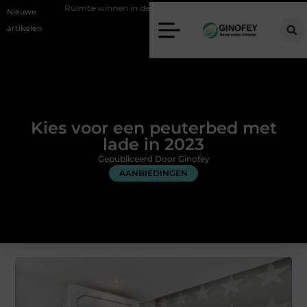
imte winnen in de slaapkamer met een boxspring met opbergruimte
Nieuwe
artikelen
Kies voor een peuterbed met
lade in 2023
Gepubliceerd Door Ginofey
AANBIEDINGEN