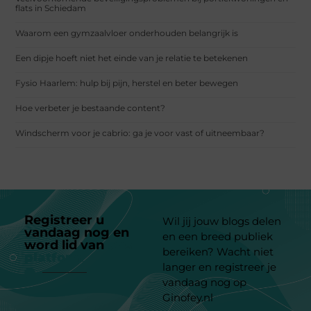
flats in Schiedam
Waarom een gymzaalvloer onderhouden belangrijk is
Een dipje hoeft niet het einde van je relatie te betekenen
Fysio Haarlem: hulp bij pijn, herstel en beter bewegen
Hoe verbeter je bestaande content?
Windscherm voor je cabrio: ga je voor vast of uitneembaar?
Registreer u
Wil jij jouw blogs delen
vandaag nog en
en een breed publiek
word lid van
ons
bereiken? Wacht niet
platform
langer en registreer je
vandaag nog op
Ginofey.nl