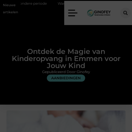
eriode
Wanneer is een kroon de beste oplossing voor een kies?
Nieuwe
artikelen
Ontdek de Magie van
Kinderopvang in Emmen voor
Jouw Kind
Gepubliceerd Door Ginofey
AANBIEDINGEN