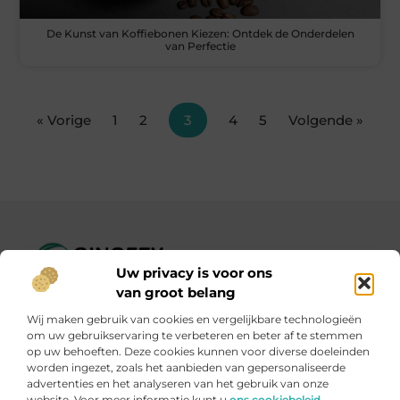
De Kunst van Koffiebonen Kiezen: Ontdek de Onderdelen
van Perfectie
« Vorige
1
2
3
4
5
Volgende »
Uw privacy is voor ons
Ginofey.nl – Van alledaags tot bijzonder, altijd iets te lezen!
van groot belang
Wij verzamelen blogs en artikelen over een grote
Wij maken gebruik van cookies en vergelijkbare technologieën
verscheidenheid aan onderwerpen, die alles uit het dagelijks
om uw gebruikservaring te verbeteren en beter af te stemmen
leven bestrijken.
op uw behoeften. Deze cookies kunnen voor diverse doeleinden
worden ingezet, zoals het aanbieden van gepersonaliseerde
advertenties en het analyseren van het gebruik van onze
Onze informatie
website. Voor meer informatie kunt u
ons cookiebeleid