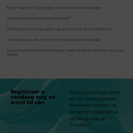
Fysio Haarlem: hulp bij pijn, herstel en beter bewegen
Hoe verbeter je bestaande content?
Windscherm voor je cabrio: ga je voor vast of uitneembaar?
Uitwaaien aan zee in het noord-hollandse landschap
Social media bedrijf in Nijmegen: meer bereik en klanten via social
media
Registreer u
Wil jij jouw blogs delen
vandaag nog en
en een breed publiek
word lid van
ons
bereiken? Wacht niet
platform
langer en registreer je
vandaag nog op
Ginofey.nl