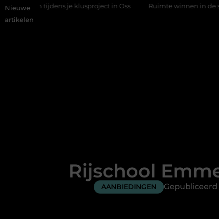
ijdens je klusproject in Oss
Ruimte winnen in de slaapkamer m
Nieuwe
artikelen
Rijschool Emmen
Gepubliceerd
AANBIEDINGEN