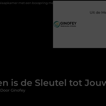
et een boxspring met opbergruimte
Ontspanning tijdens een b
Uit de M
 is de Sleutel tot Jou
 Door Ginofey