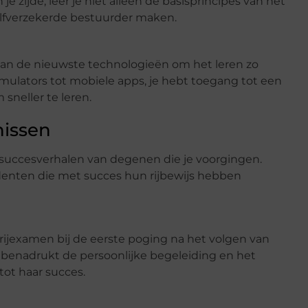
 zijde, leer je niet alleen de basisprincipes van het
zelfverzekerde bestuurder maken.
an de nieuwste technologieën om het leren zo
simulators tot mobiele apps, je hebt toegang tot een
sneller te leren.
nissen
 succesverhalen van degenen die je voorgingen.
udenten die met succes hun rijbewijs hebben
 rijexamen bij de eerste poging na het volgen van
 benadrukt de persoonlijke begeleiding en het
tot haar succes.