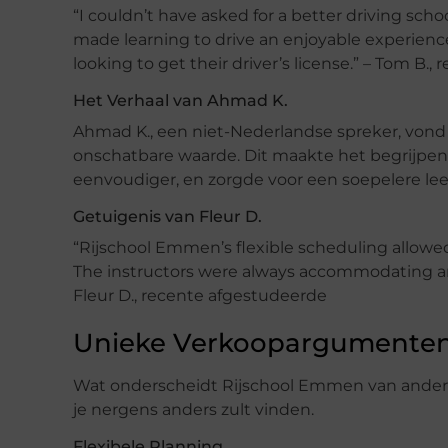
“I couldn’t have asked for a better driving scho
made learning to drive an enjoyable experien
looking to get their driver’s license.” – Tom B.,
Het Verhaal van Ahmad K.
Ahmad K., een niet-Nederlandse spreker, vond
onschatbare waarde. Dit maakte het begrijpen 
eenvoudiger, en zorgde voor een soepelere leer
Getuigenis van Fleur D.
“Rijschool Emmen’s flexible scheduling allowed
The instructors were always accommodating an
Fleur D., recente afgestudeerde
Unieke Verkoopargumente
Wat onderscheidt Rijschool Emmen van andere 
je nergens anders zult vinden.
Flexibele Planning