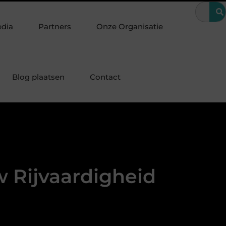
ijzondere periode
Wanneer is een kroon de beste oplossing voor
edia
Partners
Onze Organisatie
Blog plaatsen
Contact
w Rijvaardigheid