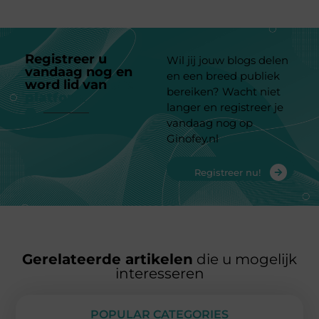
Registreer u
Wil jij jouw blogs delen
vandaag nog en
en een breed publiek
word lid van
ons
bereiken? Wacht niet
platform
langer en registreer je
vandaag nog op
Ginofey.nl
Registreer nu!
Gerelateerde artikelen
die u mogelijk
interesseren
POPULAR CATEGORIES