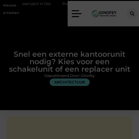
ns je klusproject in Oss
Ruimte winnen in de slaapkamer met een bo
Nieuwe
artikelen
Snel een externe kantoorunit
nodig? Kies voor een
schakelunit of een replacer unit
Gepubliceerd Door Ginofey
ARCHITECTUUR