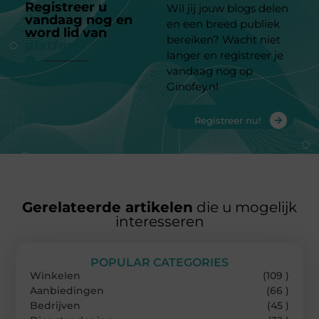
Registreer u
Wil jij jouw blogs delen
vandaag nog en
en een breed publiek
word lid van
ons
bereiken? Wacht niet
platform
langer en registreer je
vandaag nog op
Ginofey.nl
Registreer nu!
Gerelateerde artikelen
die u mogelijk
interesseren
POPULAR CATEGORIES
Winkelen
(109 )
Aanbiedingen
(66 )
Bedrijven
(45 )