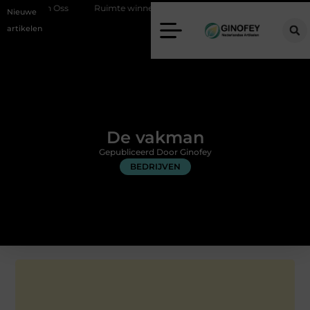
Ruimte winnen in de slaapkamer met een boxspring met opbergruim
Nieuwe
artikelen
De vakman
Gepubliceerd Door Ginofey
BEDRIJVEN