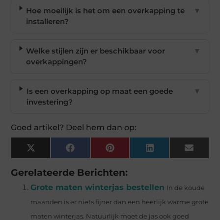
Hoe moeilijk is het om een overkapping te
▼
installeren?
Welke stijlen zijn er beschikbaar voor
▼
overkappingen?
Is een overkapping op maat een goede
▼
investering?
Goed artikel? Deel hem dan op:
X
Facebook
Pinterest
LinkedIn
Email
(Twitter)
Gerelateerde Berichten:
Grote maten winterjas bestellen
In de koude
maanden is er niets fijner dan een heerlijk warme grote
maten winterjas. Natuurlijk moet de jas ook goed