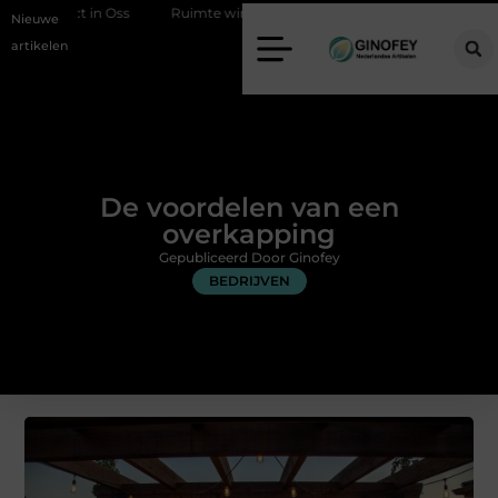
s
Ruimte winnen in de slaapkamer met een boxspring met opbergru
Nieuwe
artikelen
De voordelen van een
overkapping
Gepubliceerd Door Ginofey
BEDRIJVEN