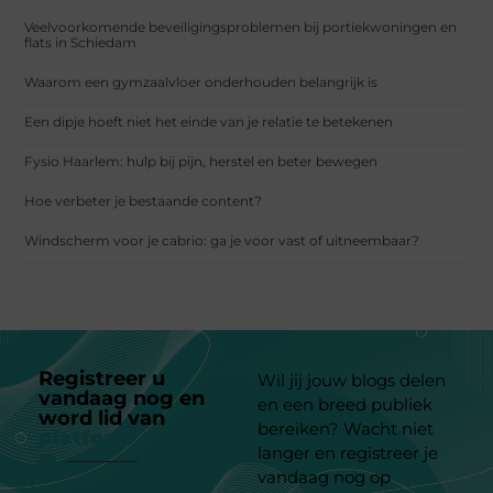
Veelvoorkomende beveiligingsproblemen bij portiekwoningen en
flats in Schiedam
Waarom een gymzaalvloer onderhouden belangrijk is
Een dipje hoeft niet het einde van je relatie te betekenen
Fysio Haarlem: hulp bij pijn, herstel en beter bewegen
Hoe verbeter je bestaande content?
Windscherm voor je cabrio: ga je voor vast of uitneembaar?
Registreer u
Wil jij jouw blogs delen
vandaag nog en
en een breed publiek
word lid van
ons
bereiken? Wacht niet
platform
langer en registreer je
vandaag nog op