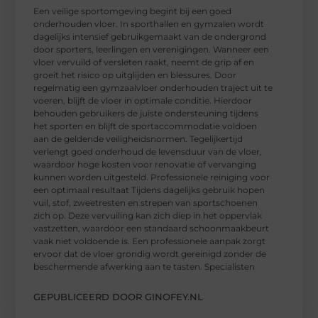
Een veilige sportomgeving begint bij een goed
onderhouden vloer. In sporthallen en gymzalen wordt
dagelijks intensief gebruikgemaakt van de ondergrond
door sporters, leerlingen en verenigingen. Wanneer een
vloer vervuild of versleten raakt, neemt de grip af en
groeit het risico op uitglijden en blessures. Door
regelmatig een gymzaalvloer onderhouden traject uit te
voeren, blijft de vloer in optimale conditie. Hierdoor
behouden gebruikers de juiste ondersteuning tijdens
het sporten en blijft de sportaccommodatie voldoen
aan de geldende veiligheidsnormen. Tegelijkertijd
verlengt goed onderhoud de levensduur van de vloer,
waardoor hoge kosten voor renovatie of vervanging
kunnen worden uitgesteld. Professionele reiniging voor
een optimaal resultaat Tijdens dagelijks gebruik hopen
vuil, stof, zweetresten en strepen van sportschoenen
zich op. Deze vervuiling kan zich diep in het oppervlak
vastzetten, waardoor een standaard schoonmaakbeurt
vaak niet voldoende is. Een professionele aanpak zorgt
ervoor dat de vloer grondig wordt gereinigd zonder de
beschermende afwerking aan te tasten. Specialisten
GEPUBLICEERD DOOR GINOFEY.NL