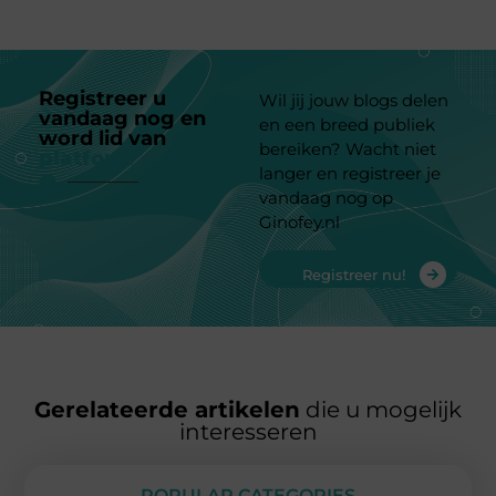
Registreer u
Wil jij jouw blogs delen
vandaag nog en
en een breed publiek
word lid van
ons
bereiken? Wacht niet
platform
langer en registreer je
vandaag nog op
Ginofey.nl
Registreer nu!
Gerelateerde artikelen
die u mogelijk
interesseren
POPULAR CATEGORIES