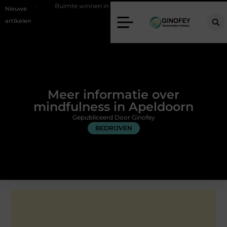
Ruimte winnen in de slaapkamer met een boxspring met opbergruimte
Nieuwe
artikelen
Meer informatie over
mindfulness in Apeldoorn
Gepubliceerd Door Ginofey
BEDRIJVEN