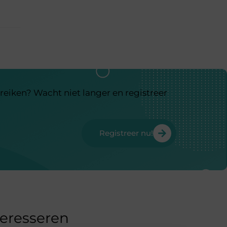
reiken? Wacht niet langer en registreer
Registreer nu!
teresseren