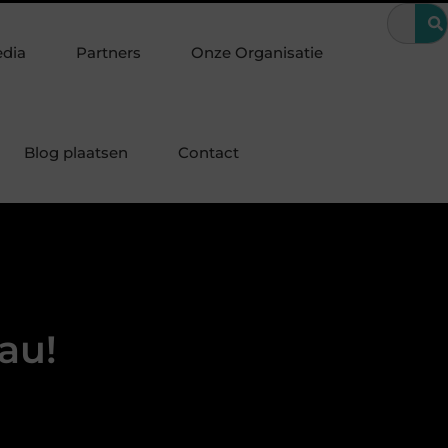
s een bijzondere periode
Wanneer is een kroon de beste oplossi
edia
Partners
Onze Organisatie
Blog plaatsen
Contact
au!