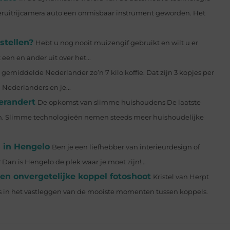
chteruitrijcamera auto een onmisbaar instrument geworden. Het
stellen?
Hebt u nog nooit muizengif gebruikt en wilt u er
en en ander uit over het...
 gemiddelde Nederlander zo’n 7 kilo koffie. Dat zijn 3 kopjes per
n Nederlanders en je...
verandert
De opkomst van slimme huishoudens De laatste
uizen. Slimme technologieën nemen steeds meer huishoudelijke
 in Hengelo
Ben je een liefhebber van interieurdesign of
an is Hengelo de plek waar je moet zijn!...
een onvergetelijke koppel fotoshoot
Kristel van Herpt
 is in het vastleggen van de mooiste momenten tussen koppels.