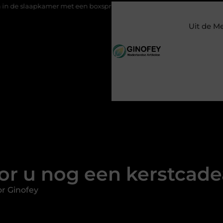
amer met een boxspring met opbergruimte
Ontspanning tijden
Uit de M
or u nog een kerstcade
r Ginofey