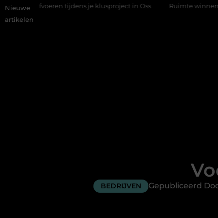
voeren tijdens je klusproject in Oss
Ruimte winnen in de slaapk
Nieuwe
artikelen
Vo
Gepubliceerd Doo
BEDRIJVEN