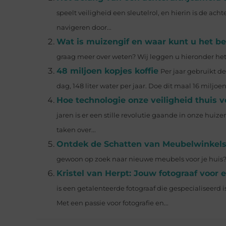
speelt veiligheid een sleutelrol, en hierin is de a
navigeren door...
Wat is muizengif en waar kunt u het be
graag meer over weten? Wij leggen u hieronder het e
48 miljoen kopjes koffie
Per jaar gebruikt de
dag, 148 liter water per jaar. Doe dit maal 16 miljoe
Hoe technologie onze veiligheid thuis 
jaren is er een stille revolutie gaande in onze h
taken over...
Ontdek de Schatten van Meubelwinkels
gewoon op zoek naar nieuwe meubels voor je huis? D
Kristel van Herpt: Jouw fotograaf voor 
is een getalenteerde fotograaf die gespecialiseerd
Met een passie voor fotografie en...