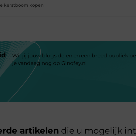
de kerstboom kopen
id
Wil jij jouw blogs delen en een breed publiek be
je vandaag nog op Ginofey.nl
rde artikelen
die u mogelijk in