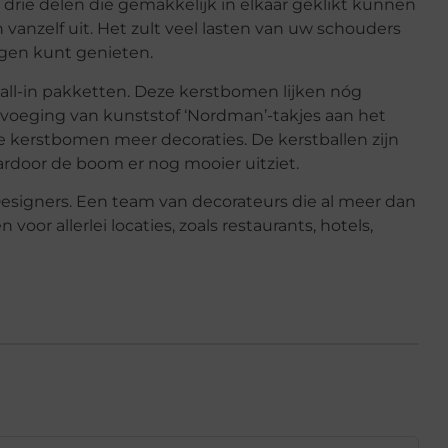
rie delen die gemakkelijk in elkaar geklikt kunnen
anzelf uit. Het zult veel lasten van uw schouders
gen kunt genieten.
 all-in pakketten. Deze kerstbomen lijken nóg
voeging van kunststof ‘Nordman’-takjes aan het
 kerstbomen meer decoraties. De kerstballen zijn
ardoor de boom er nog mooier uitziet.
signers. Een team van decorateurs die al meer dan
voor allerlei locaties, zoals restaurants, hotels,
!