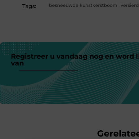
besneeuwde kunstkerstboom
,
versier
Tags:
Registreer u vandaag nog en word l
van
ons platform
Gerelatee