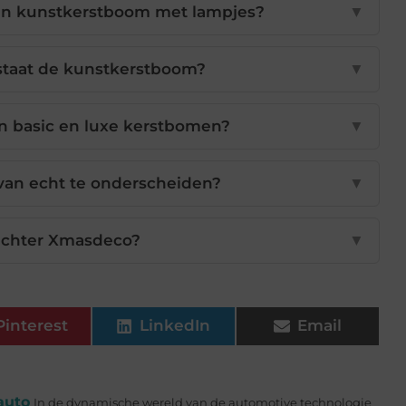
een kunstkerstboom met lampjes?
▼
staat de kunstkerstboom?
▼
en basic en luxe kerstbomen?
▼
van echt te onderscheiden?
▼
 achter Xmasdeco?
▼
Pinterest
LinkedIn
Email
auto
In de dynamische wereld van de automotive technologie