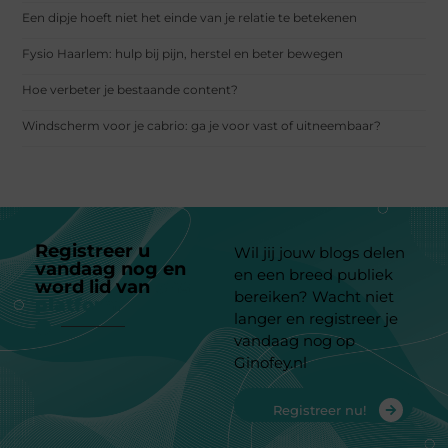
Een dipje hoeft niet het einde van je relatie te betekenen
Fysio Haarlem: hulp bij pijn, herstel en beter bewegen
Hoe verbeter je bestaande content?
Windscherm voor je cabrio: ga je voor vast of uitneembaar?
Registreer u
Wil jij jouw blogs delen
vandaag nog en
en een breed publiek
word lid van
ons
bereiken? Wacht niet
platform
langer en registreer je
vandaag nog op
Ginofey.nl
Registreer nu!