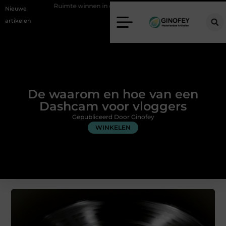
Ruimte winnen in de slaapkamer met een boxspring met opbergruimte
Nieuwe
artikelen
De waarom en hoe van een
Dashcam voor vloggers
Gepubliceerd Door Ginofey
WINKELEN