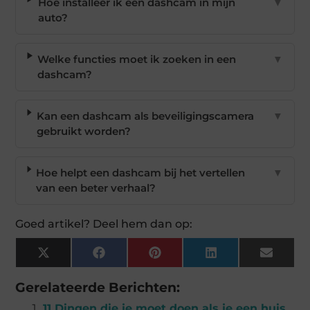
Hoe installeer ik een dashcam in mijn
▼
auto?
Welke functies moet ik zoeken in een
▼
dashcam?
Kan een dashcam als beveiligingscamera
▼
gebruikt worden?
Hoe helpt een dashcam bij het vertellen
▼
van een beter verhaal?
Goed artikel? Deel hem dan op:
X
Facebook
Pinterest
LinkedIn
Email
(Twitter)
Gerelateerde Berichten:
11 Dingen die je moet doen als je een huis