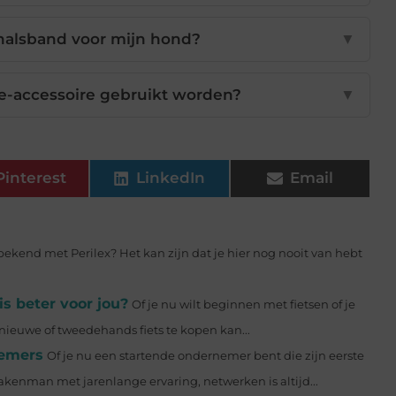
 halsband voor mijn hond?
▼
e-accessoire gebruikt worden?
▼
Pinterest
LinkedIn
Email
l bekend met Perilex? Het kan zijn dat je hier nog nooit van hebt
is beter voor jou?
Of je nu wilt beginnen met fietsen of je
nieuwe of tweedehands fiets te kopen kan...
nemers
Of je nu een startende ondernemer bent die zijn eerste
akenman met jarenlange ervaring, netwerken is altijd...