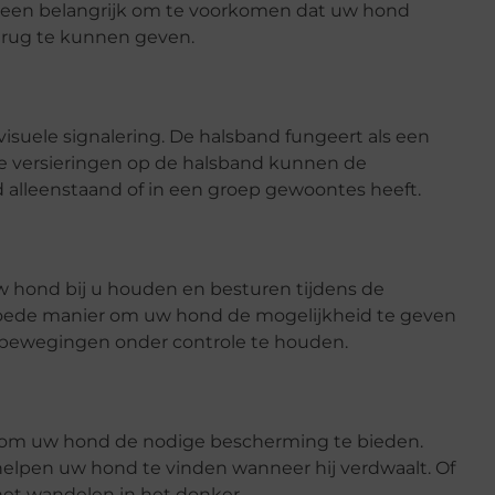
alleen belangrijk om te voorkomen dat uw hond
terug te kunnen geven.
isuele signalering. De halsband fungeert als een
 De versieringen op de halsband kunnen de
 alleenstaand of in een groep gewoontes heeft.
 hond bij u houden en besturen tijdens de
goede manier om uw hond de mogelijkheid te geven
n bewegingen onder controle te houden.
 om uw hond de nodige bescherming te bieden.
elpen uw hond te vinden wanneer hij verdwaalt. Of
et wandelen in het donker.