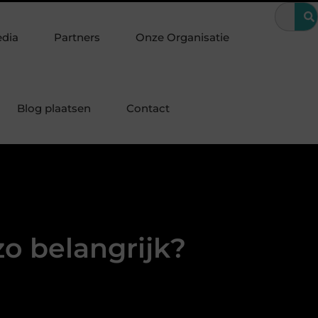
jzondere periode
Wanneer is een kroon de beste oplossing voor 
edia
Partners
Onze Organisatie
Blog plaatsen
Contact
o belangrijk?