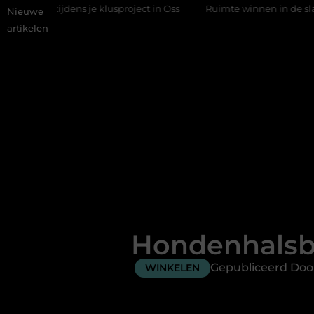
jdens je klusproject in Oss
Ruimte winnen in de slaapkamer me
Nieuwe
artikelen
Hondenhalsba
Gepubliceerd Doo
WINKELEN