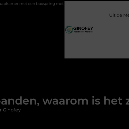
t een boxspring met opbergruimte
Ontspanning tijdens een bi
Uit de M
nden, waarom is het z
r Ginofey