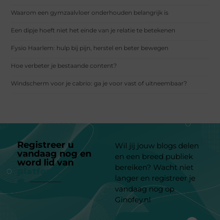
Waarom een gymzaalvloer onderhouden belangrijk is
Een dipje hoeft niet het einde van je relatie te betekenen
Fysio Haarlem: hulp bij pijn, herstel en beter bewegen
Hoe verbeter je bestaande content?
Windscherm voor je cabrio: ga je voor vast of uitneembaar?
Registreer u
Wil jij jouw blogs delen
vandaag nog en
en een breed publiek
word lid van
ons
bereiken? Wacht niet
platform
langer en registreer je
vandaag nog op
Ginofey.nl