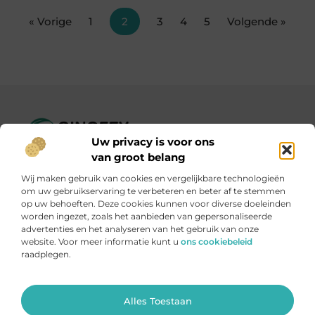
« Vorige
1
2
3
4
5
Volgende »
Uw privacy is voor ons
Ginofey.nl – Van alledaags tot bijzonder, altijd iets te lezen!
van groot belang
Wij verzamelen blogs en artikelen over een grote
Wij maken gebruik van cookies en vergelijkbare technologieën
verscheidenheid aan onderwerpen, die alles uit het dagelijks
om uw gebruikservaring te verbeteren en beter af te stemmen
leven bestrijken.
op uw behoeften. Deze cookies kunnen voor diverse doeleinden
worden ingezet, zoals het aanbieden van gepersonaliseerde
advertenties en het analyseren van het gebruik van onze
Onze informatie
website. Voor meer informatie kunt u
ons cookiebeleid
raadplegen.
Linkbuildingplatformen: brug tussen jou en backlinks – risicovol of handig?
Met je website geld verdienen: meer dan een droom, een slimme strategie
Ga Naar Bo
Alles Toestaan
Website index
Cookiebeleid (EU)