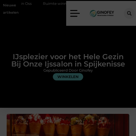
Ruimte winnen in de slaapkamer met een boxspring met opbergruimte
Nieuwe
artikelen
IJsplezier voor het Hele Gezin
Bij Onze Ijssalon in Spijkenisse
Gepubliceerd Door Ginofey
WINKELEN