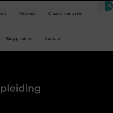
bijzondere periode
Wanneer is een kroon de beste oplossing voo
edia
Partners
Onze Organisatie
Blog plaatsen
Contact
opleiding