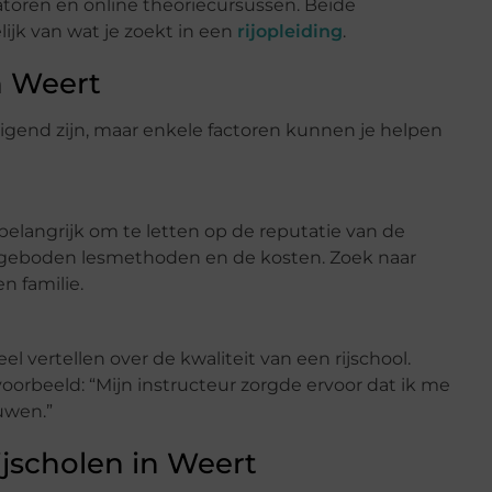
atoren en online theoriecursussen. Beide
jk van wat je zoekt in een
rijopleiding
.
n Weert
digend zijn, maar enkele factoren kunnen je helpen
t belangrijk om te letten op de reputatie van de
aangeboden lesmethoden en de kosten. Zoek naar
n familie.
l vertellen over de kwaliteit van een rijschool.
jvoorbeeld: “Mijn instructeur zorgde ervoor dat ik me
uwen.”
jscholen in Weert