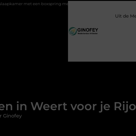
et een boxspring met opbergruimte
Ontspanning tijdens een 
Uit de M
en in Weert voor je Rij
r Ginofey