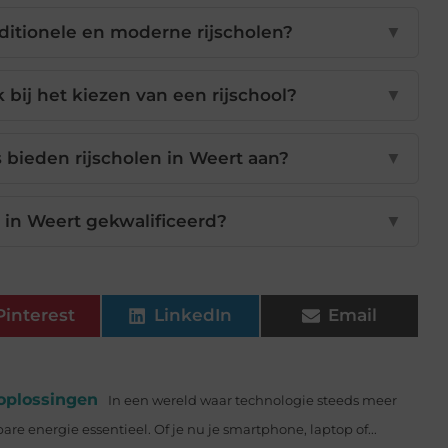
raditionele en moderne rijscholen?
▼
k bij het kiezen van een rijschool?
▼
bieden rijscholen in Weert aan?
▼
rs in Weert gekwalificeerd?
▼
Pinterest
LinkedIn
Email
-oplossingen
In een wereld waar technologie steeds meer
re energie essentieel. Of je nu je smartphone, laptop of...