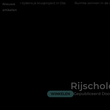
tijdens je klusproject in Oss
Ruimte winnen in de slaapkamer m
Nieuwe
artikelen
Rijschol
Gepubliceerd Doo
WINKELEN