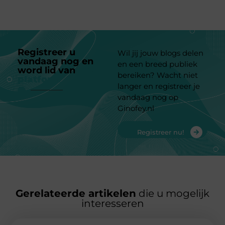
Registreer u
Wil jij jouw blogs delen
vandaag nog en
en een breed publiek
word lid van
ons
bereiken? Wacht niet
platform
langer en registreer je
vandaag nog op
Ginofey.nl
Registreer nu!
Gerelateerde artikelen
die u mogelijk
interesseren