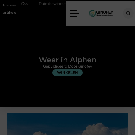
Ruimte winnen in de slaapkamer met een boxspring met opbergruimte
Nieuwe
artikelen
Weer in Alphen
Gepubliceerd Door Ginofey
WINKELEN