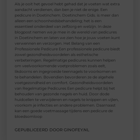
Als je ooit het gevoel hebt gehad dat je voeten wat extra
aandacht verdienen, dan ben je niet de enige. Een
pedicure in Doetinchem. Doetinchem Gids. is meer dan
alleen een schoonheidsbehandeling; het is een
essentieel onderdeel van zelfzorg en welzijn. In deze
blogpost nemen we je mee in de wereld van pedicures
in Doetinchem en laten we zien hoe je jouw voeten kunt
verwennen en verzorgen. Het Belang van een
Professionele Pedicure Een professionele pedicure biedt
zowel gezondheidsvoordelen als esthetische
verbeteringen. Regelmatige pedicures kunnen helpen
om veelvoorkomende voetproblemen zoals eelt,
likdoorns en ingegroeide teennagels te voorkomen en
te behandelen. Bovendien bevorderen ze de algehele
voetgezondheid en comfort. Gezondheidsvoordelen
van Regelmatige Pedicures Een pedicure helpt bij het
behouden van gezonde nagels en huid. Door dode
huidcellen te verwijderen en nagels te knippen en vijlen,
voorkom je infecties en andere problemen. Daarnaast
kan een goede voetmassage tijdens een pedicure de
bloedsomloop
GEPUBLICEERD DOOR GINOFEY.NL