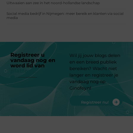
Uitwaaien aan zee in het noord-hollandse landschap
Social media bedrijf in Nijmegen: meer bereik en klanten via social
media
Registreer u
Wil jij jouw blogs delen
vandaag nog en
en een breed publiek
word lid van
ons
bereiken? Wacht niet
platform
langer en registreer je
vandaag nog op
Ginofey.nl
Registreer nu!