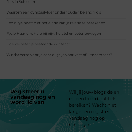
flats in Schiedam
Waarom een gymzaalvloer onderhouden belangrijk is
Een dipje hoeft niet het einde van je relatie te betekenen
Fysio Haarlem: hulp bij pijn, herstel en beter bewegen
Hoe verbeter je bestaande content?
Windscherm voor je cabrio: ga je voor vast of uitneembaar?
Registreer u
Wil jij jouw blogs delen
vandaag nog en
en een breed publiek
word lid van
ons
bereiken? Wacht niet
platform
langer en registreer je
vandaag nog op
Ginofey.nl