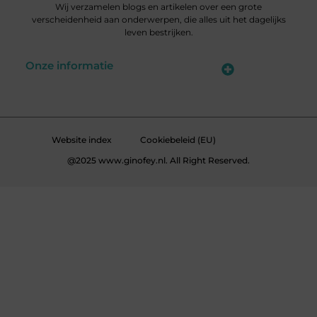
Wij verzamelen blogs en artikelen over een grote
verscheidenheid aan onderwerpen, die alles uit het dagelijks
leven bestrijken.
Onze informatie
Linkbuildingplatformen: brug tussen jou en backlinks – risicovol of handig?
Met je website geld verdienen: meer dan een droom, een slimme strategie
Website index
Cookiebeleid (EU)
@2025 www.ginofey.nl. All Right Reserved.