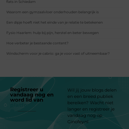
flats in Schiedam
Waarom een gymzaalvloer onderhouden belangrijk is
Een dipje hoeft niet het einde van je relatie te betekenen
Fysio Haarlem: hulp bij pijn, herstel en beter bewegen
Hoe verbeter je bestaande content?
Windscherm voor je cabrio: ga je voor vast of uitneembaar?
Registreer u
Wil jij jouw blogs delen
vandaag nog en
en een breed publiek
word lid van
ons
bereiken? Wacht niet
platform
langer en registreer je
vandaag nog op
Ginofey.nl