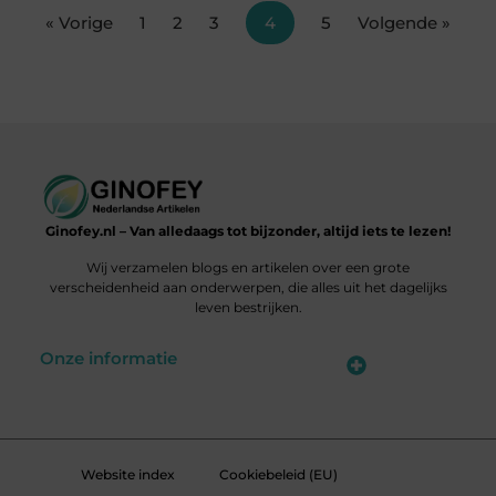
« Vorige
1
2
3
4
5
Volgende »
Ginofey.nl – Van alledaags tot bijzonder, altijd iets te lezen!
Wij verzamelen blogs en artikelen over een grote
verscheidenheid aan onderwerpen, die alles uit het dagelijks
leven bestrijken.
Onze informatie
Linkbuildingplatformen: brug tussen jou en backlinks – risicovol of handig?
Met je website geld verdienen: meer dan een droom, een slimme strategie
Website index
Cookiebeleid (EU)