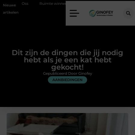
Ruimte winnen in de slaapkamer met een boxspring met opbergruimte
Nieuwe
artikelen
Dit zijn de dingen die jij nodig
hebt als je een kat hebt
gekocht!
Gepubliceerd Door Ginofey
AANBIEDINGEN