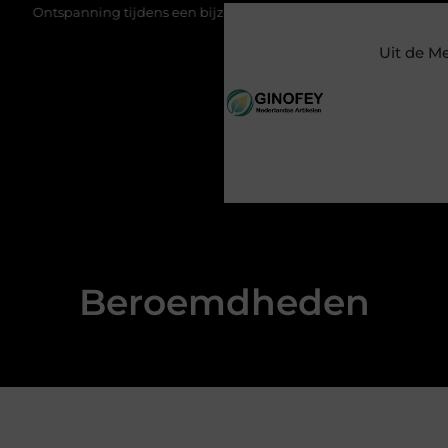
Ontspanning tijdens een bijzondere periode
Wanneer is een 
Uit de M
Beroemdheden