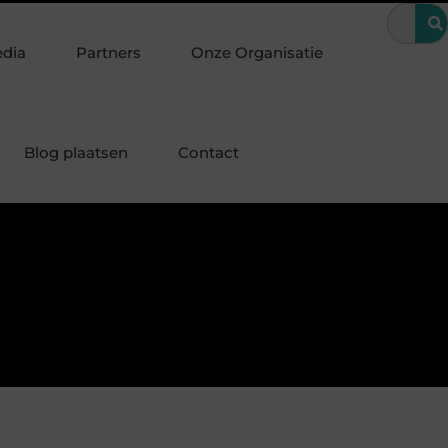
kroon de beste oplossing voor een kies?
Meer zichtbaarheid op s
edia
Partners
Onze Organisatie
Blog plaatsen
Contact