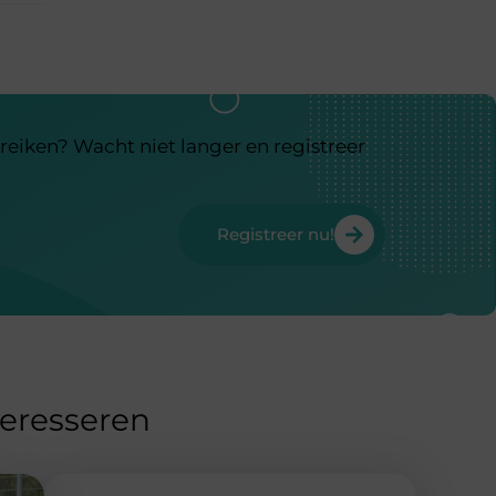
reiken? Wacht niet langer en registreer
Registreer nu!
teresseren