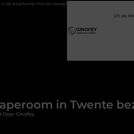
mer met een boxspring met opbergruimte
Ontspanning tijdens 
Uit de M
caperoom in Twente be
d Door Ginofey