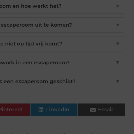
room en hoe werkt het?
▼
 escaperoom uit te komen?
▼
e niet op tijd vrij komt?
▼
amwork in een escaperoom?
▼
is een escaperoom geschikt?
▼
Pinterest
LinkedIn
Email