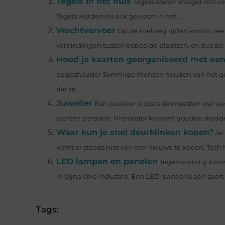
Tegels in het huis
Tegels waren vroeger iets vo
Tegels worden nu ook gewoon in het...
Vrachtvervoer
Op de snelweg rijden enorm veel 
verbindingen tussen bepaalde plaatsen, en dus zal al
Houd je kaarten georganiseerd met ee
pasjeshouder Sommige mensen houden van het gevo
die ze...
Juwelier
Een juwelier is zoals de meesten wel we
soorten sieraden. Hieronder kunnen gouden sieraden
Waar kun je snel deurklinken kopen?
Je
komt er steeds niet van een nieuwe te kopen. Toch ho
LED lampen en panelen
Tegenwoordig kunn
in bijna elke industrie. Een LED-paneel is een soort v
Tags: