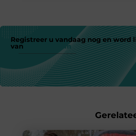
Registreer u vandaag nog en word l
van
ons platform
Gerelatee