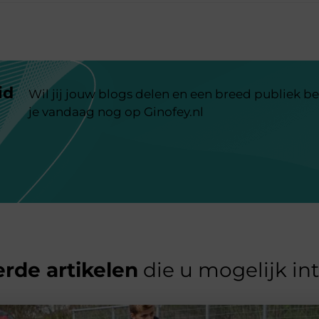
id
Wil jij jouw blogs delen en een breed publiek be
je vandaag nog op Ginofey.nl
rde artikelen
die u mogelijk in