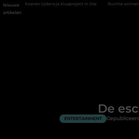
eren tijdens je klusproject in Oss
Ruimte winnen in de slaapka
Nieuwe
artikelen
De es
Gepubliceer
ENTERTAINMENT