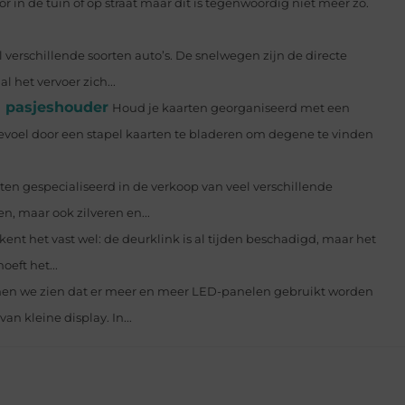
or in de tuin of op straat maar dit is tegenwoordig niet meer zo.
verschillende soorten auto’s. De snelwegen zijn de directe
 het vervoer zich...
n pasjeshouder
Houd je kaarten georganiseerd met een
el door een stapel kaarten te bladeren om degene te vinden
ten gespecialiseerd in de verkoop van veel verschillende
, maar ook zilveren en...
 kent het vast wel: de deurklink is al tijden beschadigd, maar het
eft het...
en we zien dat er meer en meer LED-panelen gebruikt worden
an kleine display. In...