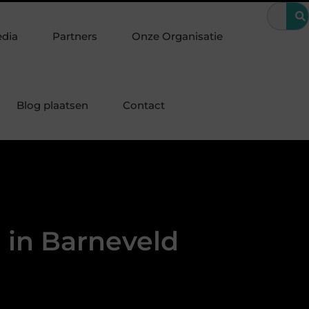
zondere periode
Wanneer is een kroon de beste oplossing voor e
edia
Partners
Onze Organisatie
Blog plaatsen
Contact
 in Barneveld