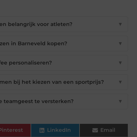
en belangrijk voor atleten?
▼
jzen in Barneveld kopen?
▼
ofee personaliseren?
▼
men bij het kiezen van een sportprijs?
▼
e teamgeest te versterken?
▼
Pinterest
LinkedIn
Email