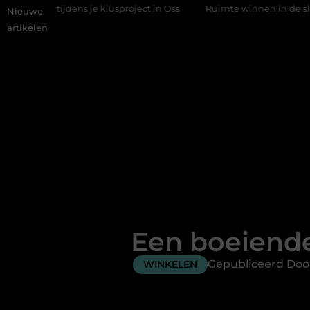
dens je klusproject in Oss
Ruimte winnen in de slaapkamer met 
Nieuwe
artikelen
Een boeiende
Gepubliceerd Doo
WINKELEN