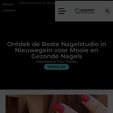
nnen in de slaapkamer met een boxspring met opbergruimte
Ontspa
Nieuwe
artikelen
Ontdek de Beste Nagelstudio in
Nieuwegein voor Mooie en
Gezonde Nagels
Gepubliceerd Door Ginofey
WINKELEN