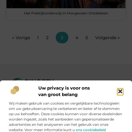
Het Praktijkonderwijs in Hoogeveen Ontdekken
« Vorige
1
2
3
4
5
Volgende »
Uw privacy is voor ons
Ginofey.nl – Van alledaags tot bijzonder, altijd iets te lezen!
van groot belang
Wij verzamelen blogs en artikelen over een grote
Wij maken gebruik van cookies en vergelijkbare technologieën
verscheidenheid aan onderwerpen, die alles uit het dagelijks
om uw gebruikservaring te verbeteren en beter af te stemmen
leven bestrijken.
op uw behoeften. Deze cookies kunnen voor diverse doeleinden
worden ingezet, zoals het aanbieden van gepersonaliseerde
advertenties en het analyseren van het gebruik van onze
Onze informatie
website. Voor meer informatie kunt u
ons cookiebeleid