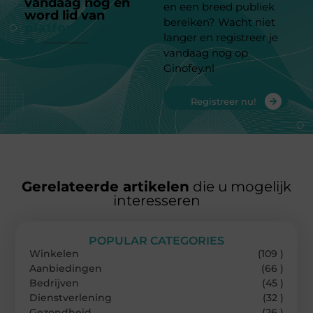
vandaag nog en
en een breed publiek
word lid van
ons
bereiken? Wacht niet
platform
langer en registreer je
vandaag nog op
Ginofey.nl
Registreer nu!
Gerelateerde artikelen
die u mogelijk
interesseren
POPULAR CATEGORIES
Winkelen
(109 )
Aanbiedingen
(66 )
Bedrijven
(45 )
Dienstverlening
(32 )
Gezondheid
(26 )