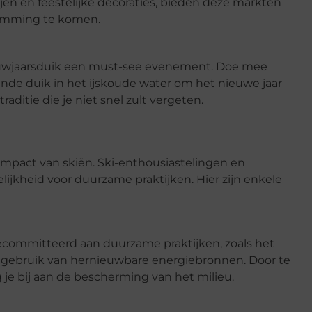
en en feestelijke decoraties, bieden deze markten
temming te komen.
 Nieuwjaarsduik een must-see evenement. Doe mee
nde duik in het ijskoude water om het nieuwe jaar
aditie die je niet snel zult vergeten.
-impact van skiën. Ski-enthousiastelingen en
jkheid voor duurzame praktijken. Hier zijn enkele
ecommitteerd aan duurzame praktijken, zoals het
 gebruik van hernieuwbare energiebronnen. Door te
g je bij aan de bescherming van het milieu.