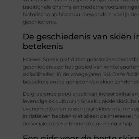
traditionele charme en moderne voorzieningen. 
historische architectuur bewondert, voel je de e
geschiedenis.
De geschiedenis van skiën in
betekenis
Hoewel Sneek niet direct geassocieerd wordt m
geschiedenis op het gebied van wintersporten
skifaciliteiten in de vroege jaren ’90. Deze fa
bezoekers om te genieten van skiën zonder de
De groeiende populariteit van indoor skihalle
levendige skicultuur in Sneek. Lokale skiclub
evenementen en reizen naar skiresorts in nabij
initiatieven hebben niet alleen de interesse i
de sociale cohesie binnen de gemeenschap.
Een gids voor de beste skis