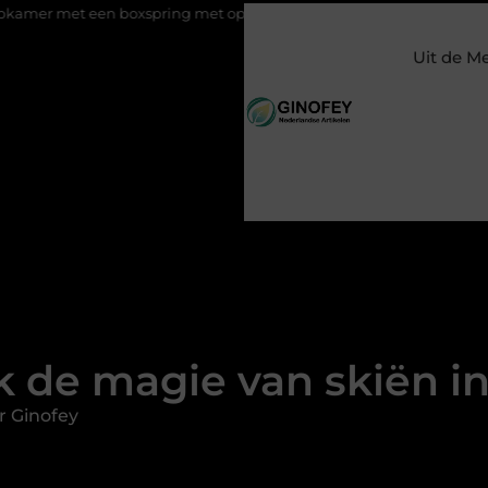
n boxspring met opbergruimte
Ontspanning tijdens een bijzo
Uit de M
 de magie van skiën i
r Ginofey