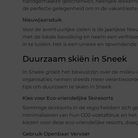
handgemaakte geschenken, heerlijke lekkernij
de perfecte gelegenheid om in de vakanties
Nieuwjaarsduik
Voor de avontuurlijke zielen is de jaarlijkse
met de lokale bevolking en neem een verfrisse
in te luiden. Het is een unieke en opwindende tr
Duurzaam skiën in Sneek
In Sneek groeit het bewustzijn over de milieu
organisaties nemen steeds meer verantwoordeli
tips om duurzaam te skiën in Sneek:
Kies voor Eco-vriendelijke Skiresorts
Sommige skiresorts in de regio hebben zich g
minimaliseren van hun CO2-voetafdruk en het
kiezen voor deze eco-vriendelijke resorts, draa
Gebruik Openbaar Vervoer