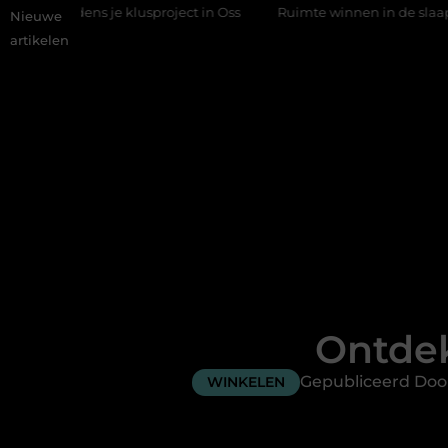
s je klusproject in Oss
Ruimte winnen in de slaapkamer met ee
Nieuwe
artikelen
Ontdek
Gepubliceerd Doo
WINKELEN