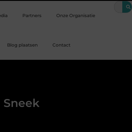
ndere periode
Wanneer is een kroon de beste oplossing voor een
edia
Partners
Onze Organisatie
Blog plaatsen
Contact
n Sneek