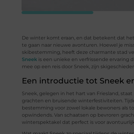
De winter komt eraan, en dat betekent dat het t
te gaan naar nieuwe avonturen. Hoewel je miss
skibestemming, heeft deze charmante stad vee
Sneek
is een unieke en verfrissende ervaring d
mee op een reis door Sneek, zijn skigeschieden
Een introductie tot Sneek e
Sneek, gelegen in het hart van Friesland, staat
grachten en bruisende winterfestiviteiten. Ti
bestemming voor zowel lokale bewoners als toe
opwindends. Van schaatsen op bevroren gracht
winterspektakel dat perfect is voor avontuurlijk
Wat maakt Sneek zo speciaal tijdens de winte