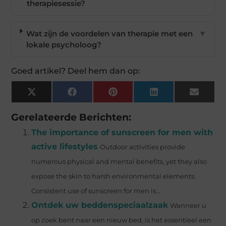
therapiesessie?
Wat zijn de voordelen van therapie met een
▼
lokale psycholoog?
Goed artikel? Deel hem dan op:
X
Facebook
Pinterest
LinkedIn
Email
(Twitter)
Gerelateerde Berichten:
The importance of sunscreen for men with
active lifestyles
Outdoor activities provide
numerous physical and mental benefits, yet they also
expose the skin to harsh environmental elements.
Consistent use of sunscreen for men is...
Ontdek uw beddenspeciaalzaak
Wanneer u
op zoek bent naar een nieuw bed, is het essentieel een