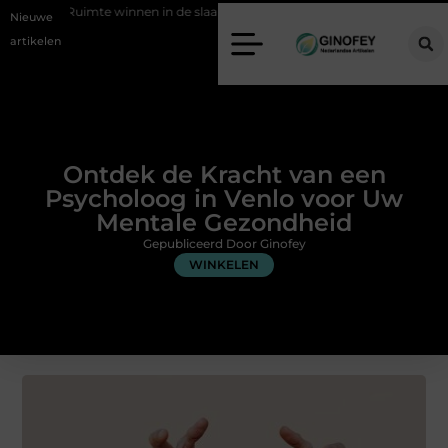
nnen in de slaapkamer met een boxspring met opbergruimte
Ontspan
Nieuwe
artikelen
Ontdek de Kracht van een
Psycholoog in Venlo voor Uw
Mentale Gezondheid
Gepubliceerd Door Ginofey
WINKELEN