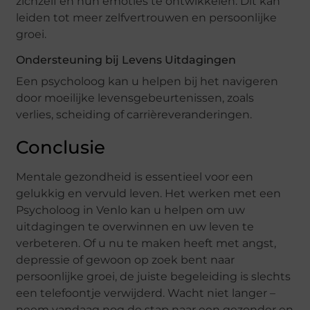
zichzelf en hun emoties te ontwikkelen. Dit kan
leiden tot meer zelfvertrouwen en persoonlijke
groei.
Ondersteuning bij Levens Uitdagingen
Een psycholoog kan u helpen bij het navigeren
door moeilijke levensgebeurtenissen, zoals
verlies, scheiding of carrièreveranderingen.
Conclusie
Mentale gezondheid is essentieel voor een
gelukkig en vervuld leven. Het werken met een
Psycholoog in Venlo kan u helpen om uw
uitdagingen te overwinnen en uw leven te
verbeteren. Of u nu te maken heeft met angst,
depressie of gewoon op zoek bent naar
persoonlijke groei, de juiste begeleiding is slechts
een telefoontje verwijderd. Wacht niet langer –
neem vandaag nog de stap naar een gezonder en