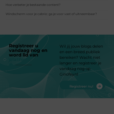
Hoe verbeter je bestaande content?
Windscherm voor je cabrio: ga je voor vast of uitneembaar?
Registreer u
Wil jij jouw blogs delen
vandaag nog en
en een breed publiek
word lid van
ons
bereiken? Wacht niet
platform
langer en registreer je
vandaag nog op
Ginofey.nl
Registreer nu!