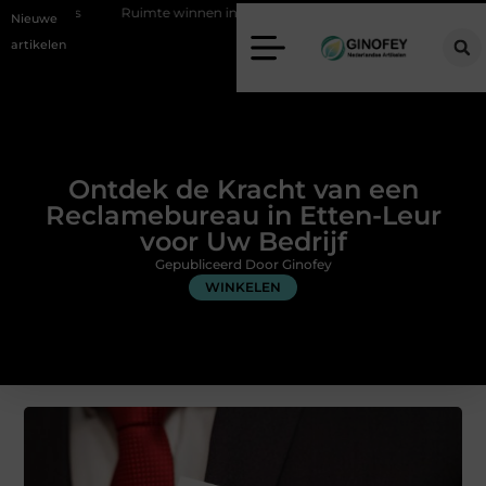
uimte winnen in de slaapkamer met een boxspring met opbergruimte
Nieuwe
artikelen
Ontdek de Kracht van een
Reclamebureau in Etten-Leur
voor Uw Bedrijf
Gepubliceerd Door Ginofey
WINKELEN