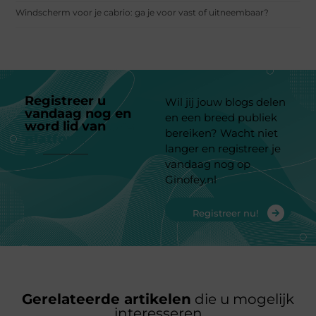
Windscherm voor je cabrio: ga je voor vast of uitneembaar?
Registreer u
Wil jij jouw blogs delen
vandaag nog en
en een breed publiek
word lid van
ons
bereiken? Wacht niet
platform
langer en registreer je
vandaag nog op
Ginofey.nl
Registreer nu!
Gerelateerde artikelen
die u mogelijk
interesseren