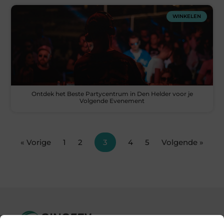
WINKELEN
Ontdek het Beste Partycentrum in Den Helder voor je
Volgende Evenement
« Vorige
1
2
3
4
5
Volgende »