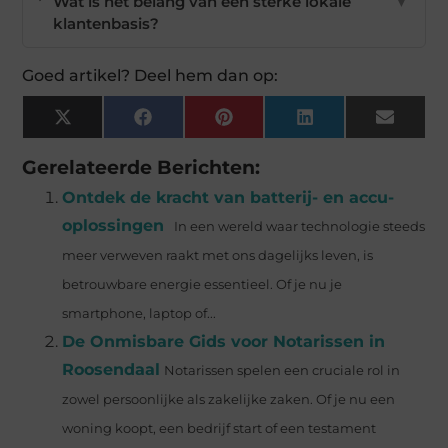
Wat is het belang van een sterke lokale
▼
klantenbasis?
Goed artikel? Deel hem dan op:
X
Facebook
Pinterest
LinkedIn
Email
(Twitter)
Gerelateerde Berichten:
Ontdek de kracht van batterij- en accu-
oplossingen
In een wereld waar technologie steeds
meer verweven raakt met ons dagelijks leven, is
betrouwbare energie essentieel. Of je nu je
smartphone, laptop of...
De Onmisbare Gids voor Notarissen in
Roosendaal
Notarissen spelen een cruciale rol in
zowel persoonlijke als zakelijke zaken. Of je nu een
woning koopt, een bedrijf start of een testament