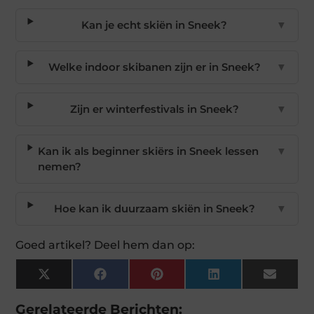
Kan je echt skiën in Sneek?
▼
Welke indoor skibanen zijn er in Sneek?
▼
Zijn er winterfestivals in Sneek?
▼
Kan ik als beginner skiërs in Sneek lessen
▼
nemen?
Hoe kan ik duurzaam skiën in Sneek?
▼
Goed artikel? Deel hem dan op:
X
Facebook
Pinterest
LinkedIn
Email
(Twitter)
Gerelateerde Berichten: