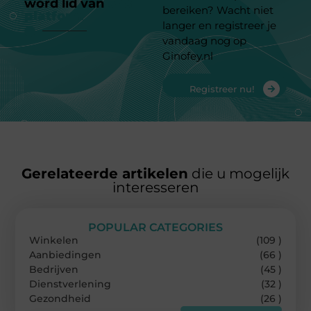
word lid van
ons
bereiken? Wacht niet
platform
langer en registreer je
vandaag nog op
Ginofey.nl
Registreer nu!
Gerelateerde artikelen
die u mogelijk
interesseren
POPULAR CATEGORIES
Winkelen
(109 )
Aanbiedingen
(66 )
Bedrijven
(45 )
Dienstverlening
(32 )
Gezondheid
(26 )