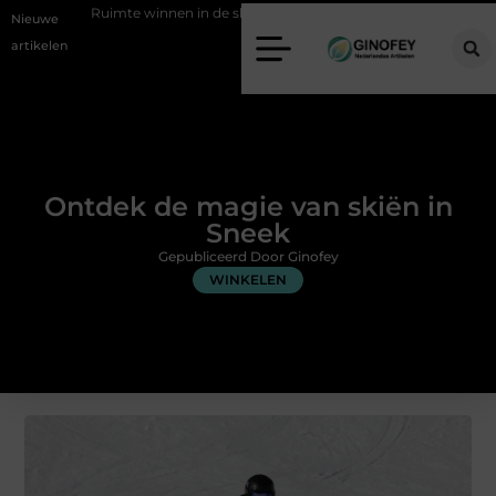
te winnen in de slaapkamer met een boxspring met opbergruimte
O
Nieuwe
artikelen
Ontdek de magie van skiën in
Sneek
Gepubliceerd Door Ginofey
WINKELEN