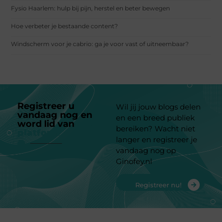
Fysio Haarlem: hulp bij pijn, herstel en beter bewegen
Hoe verbeter je bestaande content?
Windscherm voor je cabrio: ga je voor vast of uitneembaar?
Registreer u
Wil jij jouw blogs delen
vandaag nog en
en een breed publiek
word lid van
ons
bereiken? Wacht niet
platform
langer en registreer je
vandaag nog op
Ginofey.nl
Registreer nu!