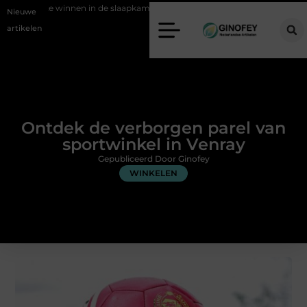
 in de slaapkamer met een boxspring met opbergruimte
Ontspanning
Nieuwe
artikelen
Ontdek de verborgen parel van
sportwinkel in Venray
Gepubliceerd Door Ginofey
WINKELEN