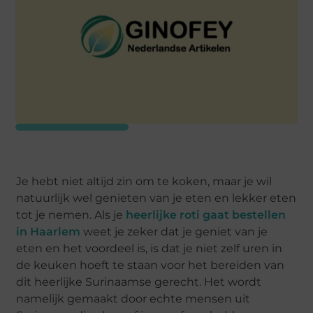
Je hebt niet altijd zin om te koken, maar je wil
natuurlijk wel genieten van je eten en lekker eten
tot je nemen. Als je
heerlijke roti gaat bestellen
in Haarlem
weet je zeker dat je geniet van je
eten en het voordeel is, is dat je niet zelf uren in
de keuken hoeft te staan voor het bereiden van
dit heerlijke Surinaamse gerecht. Het wordt
namelijk gemaakt door echte mensen uit