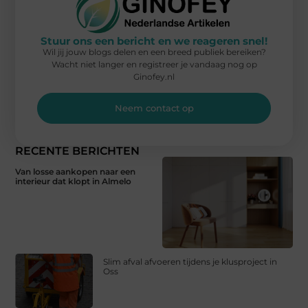
Stuur ons een bericht en we reageren snel!
Wil jij jouw blogs delen en een breed publiek bereiken?
Wacht niet langer en registreer je vandaag nog op
Ginofey.nl
Neem contact op
RECENTE BERICHTEN
Van losse aankopen naar een
interieur dat klopt in Almelo
Slim afval afvoeren tijdens je klusproject in
Oss