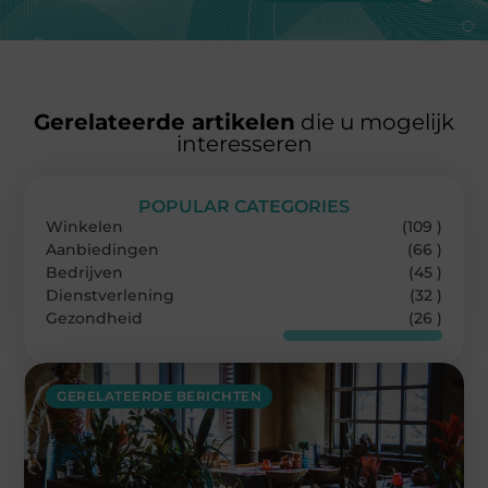
Gerelateerde artikelen
die u mogelijk
interesseren
POPULAR CATEGORIES
Winkelen
(109 )
Aanbiedingen
(66 )
Bedrijven
(45 )
Dienstverlening
(32 )
Gezondheid
(26 )
GERELATEERDE BERICHTEN