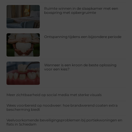
Ruimte winnen in de slaapkamer met een
boxspring met opbergruimte
Ontspanning tijdens een bijzondere periode
Wanneer is een kroon de beste oplossing
voor een kies?
Meer zichtbaarheid op social media met sterke visuals
Wees voorbereid op noodweer: hoe brandwerend coaten extra
bescherming biedt
Veelvoorkomende beveiligingsproblemen bij portiekwoningen en
flats in Schiedam