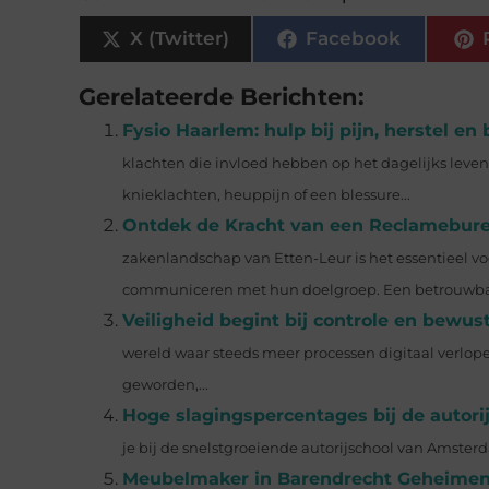
X (Twitter)
Facebook
Gerelateerde Berichten:
Fysio Haarlem: hulp bij pijn, herstel e
klachten die invloed hebben op het dagelijks leve
knieklachten, heuppijn of een blessure...
Ontdek de Kracht van een Reclameburea
zakenlandschap van Etten-Leur is het essentieel voo
communiceren met hun doelgroep. Een betrouwbaa
Veiligheid begint bij controle en bewu
wereld waar steeds meer processen digitaal verlop
geworden,...
Hoge slagingspercentages bij de autor
je bij de snelstgroeiende autorijschool van Amsterda
Meubelmaker in Barendrecht Geheimen