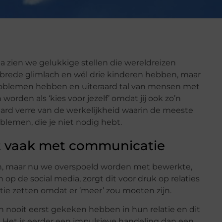
 zien we gelukkige stellen die wereldreizen
rede glimlach en wél drie kinderen hebben, maar
 problemen hebben en uiteraard tal van mensen met
orden als ‘kies voor jezelf’ omdat jij ook zo’n
raard verre van de werkelijkheid waarin de meeste
oblemen, die je niet nodig hebt.
nt vaak met communicatie
len, maar nu we overspoeld worden met bewerkte,
op de social media, zorgt dit voor druk op relaties
ie zetten omdat er ‘meer’ zou moeten zijn.
n nooit eerst gekeken hebben in hun relatie en dit
Het is eerder een impulsieve handeling dan een