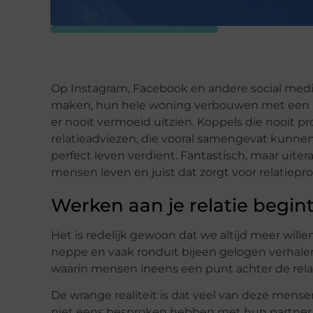
Op Instagram, Facebook en andere social media
maken, hun hele woning verbouwen met een b
er nooit vermoeid uitzien. Koppels die nooit
relatieadviezen, die vooral samengevat kunnen w
perfect leven verdient. Fantastisch, maar uite
mensen leven en juist dat zorgt voor relatiepr
Werken aan je relatie begi
Het is redelijk gewoon dat we altijd meer wil
neppe en vaak ronduit bijeen gelogen verhalen 
waarin mensen ineens een punt achter de relat
De wrange realiteit is dat veel van deze mense
niet eens besproken hebben met hun partner. 