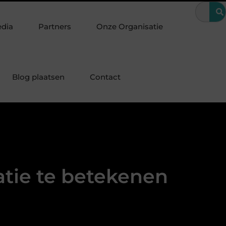
zondere periode
Wanneer is een kroon de beste oplossing voor e
edia
Partners
Onze Organisatie
Blog plaatsen
Contact
latie te betekenen