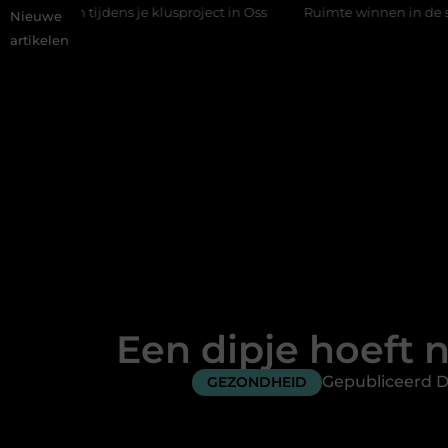
dens je klusproject in Oss
Ruimte winnen in de slaapkamer met
Nieuwe
artikelen
Een dipje hoeft n
Gepubliceerd D
GEZONDHEID