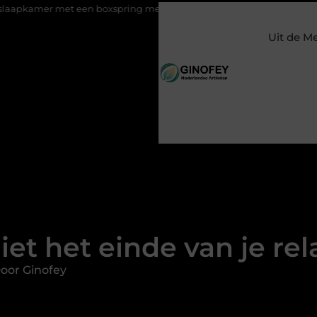
 een boxspring met opbergruimte
Ontspanning tijdens een bij
Uit de M
iet het einde van je re
oor Ginofey