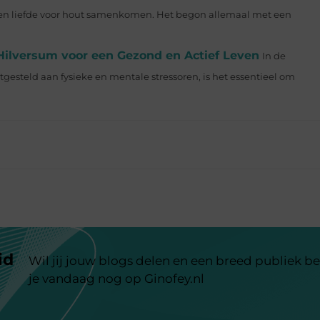
n liefde voor hout samenkomen. Het begon allemaal met een
 Hilversum voor een Gezond en Actief Leven
In de
steld aan fysieke en mentale stressoren, is het essentieel om
id
Wil jij jouw blogs delen en een breed publiek be
je vandaag nog op Ginofey.nl