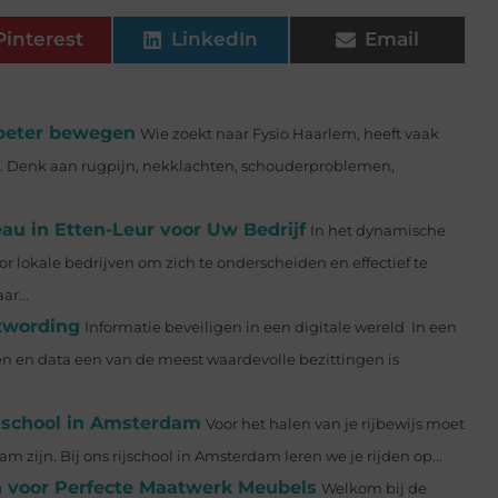
Pinterest
LinkedIn
Email
n beter bewegen
Wie zoekt naar Fysio Haarlem, heeft vaak
n. Denk aan rugpijn, nekklachten, schouderproblemen,
u in Etten-Leur voor Uw Bedrijf
In het dynamische
r lokale bedrijven om zich te onderscheiden en effectief te
r...
stwording
Informatie beveiligen in een digitale wereld In een
en en data een van de meest waardevolle bezittingen is
ijschool in Amsterdam
Voor het halen van je rijbewijs moet
m zijn. Bij ons rijschool in Amsterdam leren we je rijden op...
 voor Perfecte Maatwerk Meubels
Welkom bij de