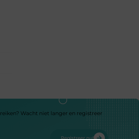
reiken? Wacht niet langer en registreer
Registreer nu!