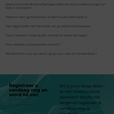
Veelvoorkomende beveiligingsproblemen bij portiekwoningen en
flats in Schiedam
Waarom een gymzaalvloer onderhouden belangrijk is
Een dipje hoeft niet het einde van je relatie te betekenen
Fysio Haarlem: hulp bij pijn, herstel en beter bewegen
Hoe verbeter je bestaande content?
Windscherm voor je cabrio: ga je voor vast of uitneembaar?
Registreer u
Wil jij jouw blogs delen
vandaag nog en
en een breed publiek
word lid van
ons
bereiken? Wacht niet
platform
langer en registreer je
vandaag nog op
Ginofey.nl