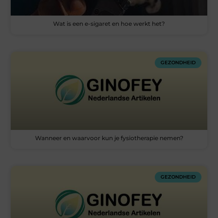
Wat is een e-sigaret en hoe werkt het?
GEZONDHEID
Wanneer en waarvoor kun je fysiotherapie nemen?
GEZONDHEID