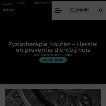
ss
Ruimte winnen in de slaapkamer met een boxspring met opbergr
Nieuwe
artikelen
Fysiotherapie Houten – Herstel
en preventie dichtbij huis
Gepubliceerd Door Ginofey
GEZONDHEID