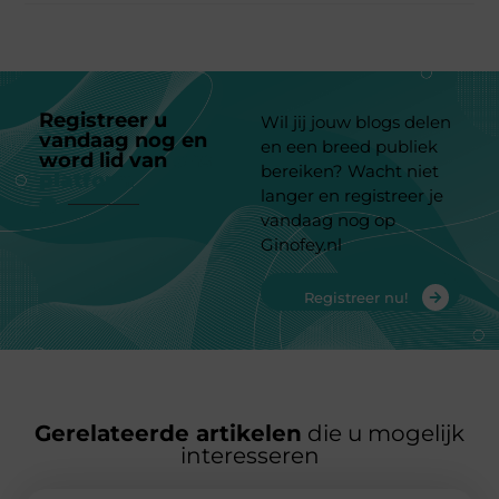
Registreer u
Wil jij jouw blogs delen
vandaag nog en
en een breed publiek
word lid van
ons
bereiken? Wacht niet
platform
langer en registreer je
vandaag nog op
Ginofey.nl
Registreer nu!
Gerelateerde artikelen
die u mogelijk
interesseren