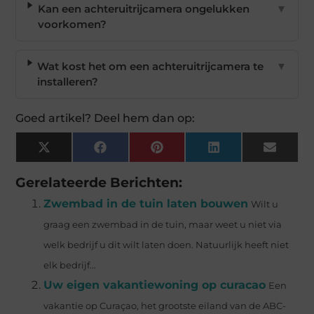
Kan een achteruitrijcamera ongelukken
▼
voorkomen?
Wat kost het om een achteruitrijcamera te
▼
installeren?
Goed artikel? Deel hem dan op:
X
Facebook
Pinterest
LinkedIn
Email
(Twitter)
Gerelateerde Berichten:
Zwembad in de tuin laten bouwen
Wilt u
graag een zwembad in de tuin, maar weet u niet via
welk bedrijf u dit wilt laten doen. Natuurlijk heeft niet
elk bedrijf...
Uw eigen vakantiewoning op curacao
Een
vakantie op Curaçao, het grootste eiland van de ABC-