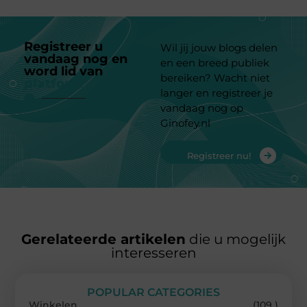
Registreer u
Wil jij jouw blogs delen
vandaag nog en
en een breed publiek
word lid van
ons
bereiken? Wacht niet
platform
langer en registreer je
vandaag nog op
Ginofey.nl
Registreer nu!
Gerelateerde artikelen
die u mogelijk
interesseren
POPULAR CATEGORIES
Winkelen
(109 )