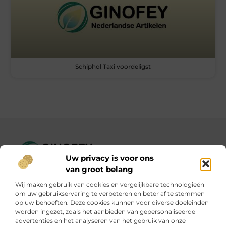
Schiphol Taxi voordeligst
Uw privacy is voor ons
Ginofey.nl – Van alledaags tot bijzonder, altijd iets te lezen!
van groot belang
Wij verzamelen blogs en artikelen over een grote
Wij maken gebruik van cookies en vergelijkbare technologieën
verscheidenheid aan onderwerpen, die alles uit het dagelijks
om uw gebruikservaring te verbeteren en beter af te stemmen
leven bestrijken.
op uw behoeften. Deze cookies kunnen voor diverse doeleinden
worden ingezet, zoals het aanbieden van gepersonaliseerde
advertenties en het analyseren van het gebruik van onze
Onze informatie