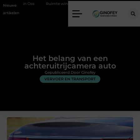
n Oss
Ruimte winnen in de slaapkamer met een boxspring met opber
Nieuwe
artikelen
Het belang van een
achteruitrijcamera auto
Gepubliceerd Door Ginofey
VERVOER EN TRANSPORT