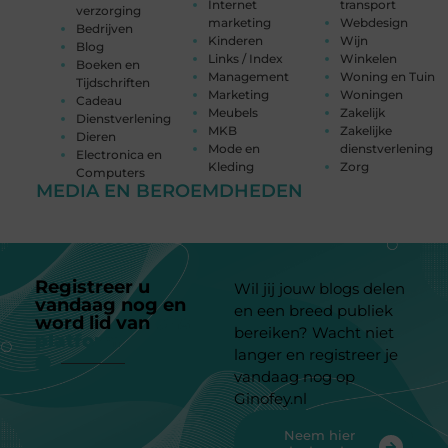
Internet
transport
verzorging
marketing
Webdesign
Bedrijven
Kinderen
Wijn
Blog
Links / Index
Winkelen
Boeken en
Management
Woning en Tuin
Tijdschriften
Marketing
Woningen
Cadeau
Meubels
Zakelijk
Dienstverlening
MKB
Zakelijke
Dieren
Mode en
dienstverlening
Electronica en
Kleding
Zorg
Computers
MEDIA EN BEROEMDHEDEN
Registreer u
Wil jij jouw blogs delen
vandaag nog en
en een breed publiek
word lid van
ons
bereiken? Wacht niet
platform
langer en registreer je
vandaag nog op
Ginofey.nl
Neem hier