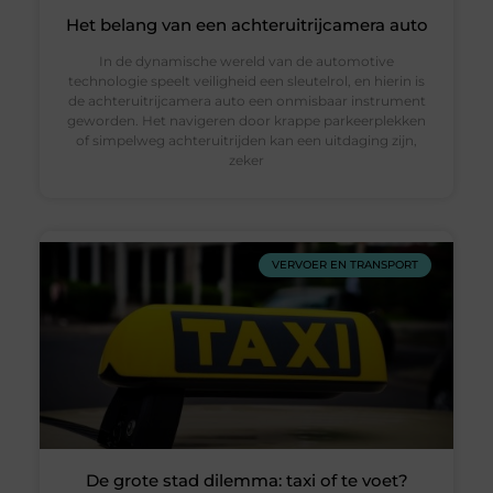
Het belang van een achteruitrijcamera auto
In de dynamische wereld van de automotive
technologie speelt veiligheid een sleutelrol, en hierin is
de achteruitrijcamera auto een onmisbaar instrument
geworden. Het navigeren door krappe parkeerplekken
of simpelweg achteruitrijden kan een uitdaging zijn,
zeker
VERVOER EN TRANSPORT
De grote stad dilemma: taxi of te voet?