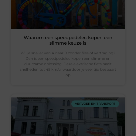
Waarom een speedpedelec kopen een
slimme keuze is
Wil je sneller van A naar B zonder files of vertraging?
Dan is een speedpedelec kopen een slimme en
duurzame oplossing. Deze elektrische fiets haalt
snelheden tot 45 km/u, waardoor je veel tijd bespaart
op
VERVOER EN TRANSPORT