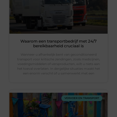
Waarom een transportbedrijf met 24/7
bereikbaarheid cruciaal is
Wanneer u afhankelijk bent van geconditioneerd
transport voor kritische zendingen, zoals medicijnen,
voedingsmiddelen of versproducten, wilt u niets aan
het toeval overlaten. In dergelijke situaties maakt het
een enorm verschil of u samenwerkt met een
VERVOER EN TRANSPORT