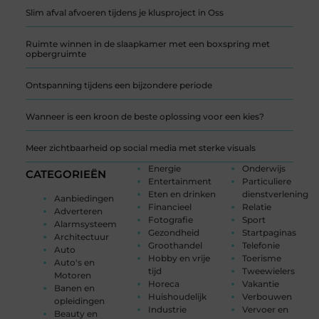
Slim afval afvoeren tijdens je klusproject in Oss
Ruimte winnen in de slaapkamer met een boxspring met
opbergruimte
Ontspanning tijdens een bijzondere periode
Wanneer is een kroon de beste oplossing voor een kies?
Meer zichtbaarheid op social media met sterke visuals
Energie
Onderwijs
CATEGORIEËN
Entertainment
Particuliere
Eten en drinken
dienstverlening
Aanbiedingen
Financieel
Relatie
Adverteren
Fotografie
Sport
Alarmsysteem
Gezondheid
Startpaginas
Architectuur
Groothandel
Telefonie
Auto
Hobby en vrije
Toerisme
Auto's en
tijd
Tweewielers
Motoren
Horeca
Vakantie
Banen en
Huishoudelijk
Verbouwen
opleidingen
Industrie
Vervoer en
Beauty en