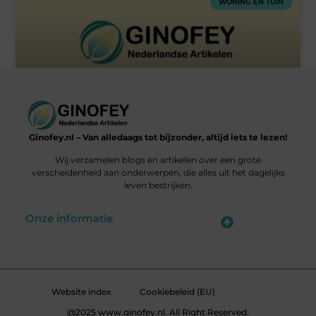
WONING EN TUIN
Houten vloeren Den Haag
Ginofey.nl – Van alledaags tot bijzonder, altijd iets te lezen!
Wij verzamelen blogs en artikelen over een grote
« Vorige
1
2
Volgende »
verscheidenheid aan onderwerpen, die alles uit het dagelijks
leven bestrijken.
Onze informatie
Linkbuildingplatformen: brug tussen jou en backlinks – risicovol of handig?
Met je website geld verdienen: meer dan een droom, een slimme strategie
Website index
Cookiebeleid (EU)
@2025 www.ginofey.nl. All Right Reserved.