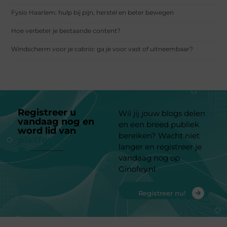
Fysio Haarlem: hulp bij pijn, herstel en beter bewegen
Hoe verbeter je bestaande content?
Windscherm voor je cabrio: ga je voor vast of uitneembaar?
Registreer u
Wil jij jouw blogs delen
vandaag nog en
en een breed publiek
word lid van
ons
bereiken? Wacht niet
platform
langer en registreer je
vandaag nog op
Ginofey.nl
Registreer nu!