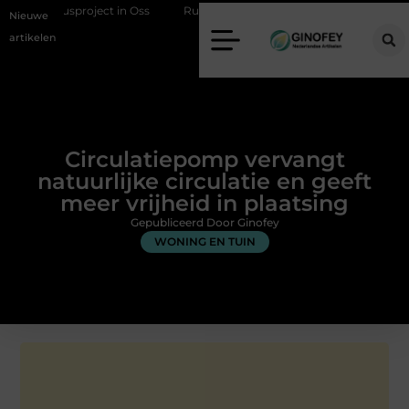
sproject in Oss
Ruimte winnen in de slaapkamer met een boxspring 
Nieuwe
artikelen
Circulatiepomp vervangt
natuurlijke circulatie en geeft
meer vrijheid in plaatsing
Gepubliceerd Door Ginofey
WONING EN TUIN