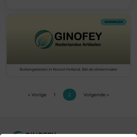
WONINGEN
Buitengesloten in Noord Holland. Bel de slotenmaker
« Vorige
1
2
Volgende »