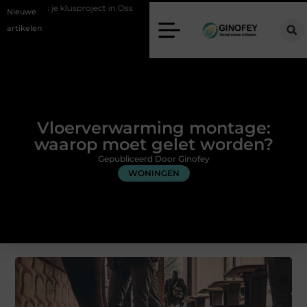
ens je klusproject in Oss
Ruimte winnen in de slaapkamer met een bo
Nieuwe
artikelen
Vloerverwarming montage:
waarop moet gelet worden?
Gepubliceerd Door Ginofey
WONINGEN