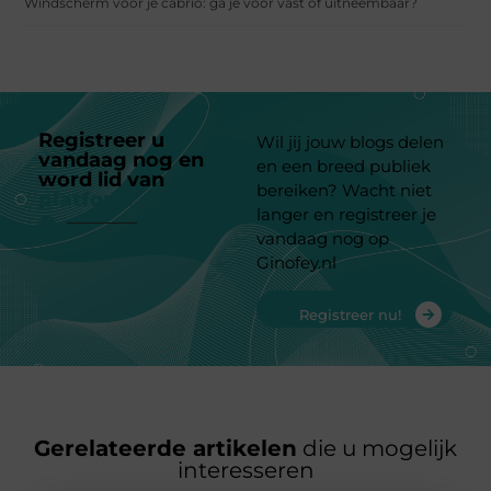
Windscherm voor je cabrio: ga je voor vast of uitneembaar?
Registreer u
Wil jij jouw blogs delen
vandaag nog en
en een breed publiek
word lid van
ons
bereiken? Wacht niet
platform
langer en registreer je
vandaag nog op
Ginofey.nl
Registreer nu!
Gerelateerde artikelen
die u mogelijk
interesseren