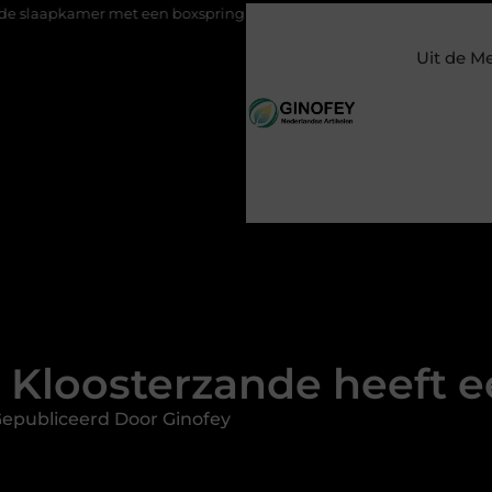
 met een boxspring met opbergruimte
Ontspanning tijdens ee
Uit de M
 Kloosterzande heeft e
epubliceerd Door Ginofey