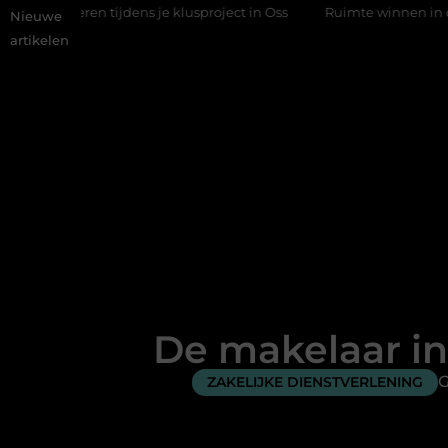
n tijdens je klusproject in Oss
Ruimte winnen in de slaapkamer
Nieuwe
artikelen
De makelaar in
G
ZAKELIJKE DIENSTVERLENING