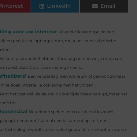
Pinterest
LinkedIn
Email
lling voor uw interieur
Klassieke kasten spelen een
et alleen praktische opbergruimte, maar ook een esthetische
ten,...
Welkom paardenliefhebbers! Vandaag nemen we je mee naar
 in Zeist. Zeist Gids. Deze manege heeft...
iefhebbers!
Een verjaardag, een jubileum of gewoon zomaar.
m te doen. Worstel je ook soms met het vinden...
 kent het vast wel: de deurklink is al tijden beschadigd, maar het
eft het...
Roosendaal
Notarissen spelen een cruciale rol in zowel
 koopt, een bedrijf start of een testament opstelt, een...
sertechnologie wordt steeds vaker gebruikt in ziekenhuizen, en