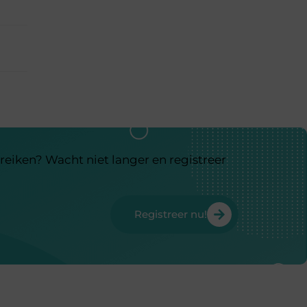
reiken? Wacht niet langer en registreer
Registreer nu!