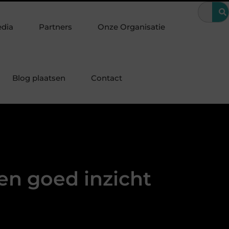
n bijzondere periode
Wanneer is een kroon de beste oplossing v
edia
Partners
Onze Organisatie
Blog plaatsen
Contact
en goed inzicht