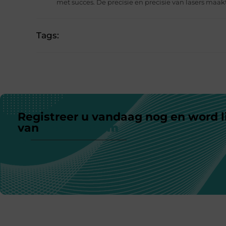
met succes. De precisie en precisie van lasers maak
Tags:
Registreer u vandaag nog en word l
van
ons platform