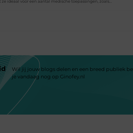
t ze ideaal voor een aantal medische toepassingen, zoals...
id
Wil jij jouw blogs delen en een breed publiek be
je vandaag nog op Ginofey.nl