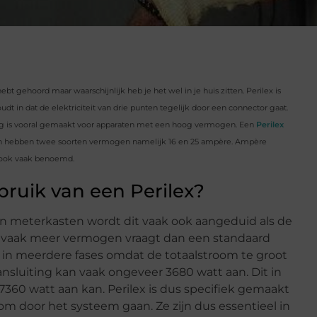
ebt gehoord maar waarschijnlijk heb je het wel in je huis zitten. Perilex is
 in dat de elektriciteit van drie punten tegelijk door een connector gaat.
ing is vooral gemaakt voor apparaten met een hoog vermogen. Een
Perilex
ngen hebben twee soorten vermogen namelijk 16 en 25 ampère. Ampère
it ook vaak benoemd.
uik van een Perilex?
in meterkasten wordt dit vaak ook aangeduid als de
l vaak meer vermogen vraagt dan een standaard
 in meerdere fases omdat de totaalstroom te groot
ansluiting kan vaak ongeveer 3680 watt aan. Dit in
t 7360 watt aan kan. Perilex is dus specifiek gemaakt
m door het systeem gaan. Ze zijn dus essentieel in