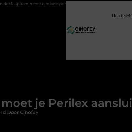
 met een boxspring met opbergruimte
Ontspanning tijdens ee
Uit de M
moet je Perilex aanslu
rd Door Ginofey