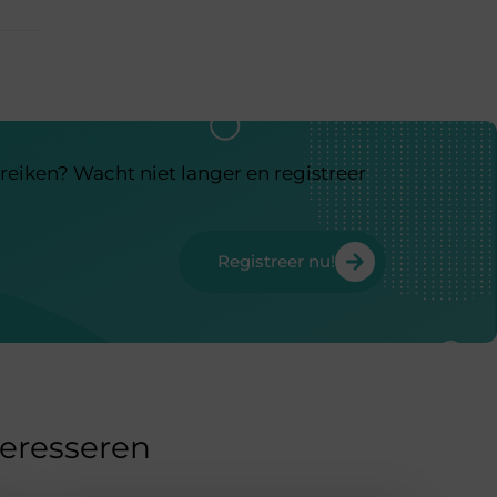
reiken? Wacht niet langer en registreer
Registreer nu!
teresseren