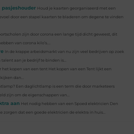
n pasjeshouder
Houd je kaarten georganiseerd met een
el door een stapel kaarten te bladeren om degene te vinden
ortscholen zijn door corona een lange tijd dicht geweest, dit
ebben van corona kilo’s....
re
In de krappe arbeidsmarkt van nu zijn veel bedrijven op zoek
lent aan je bedrijf te binden is...
r het kopen van een tent Het kopen van een Tent lijkt een
kijken dan...
htlamp? Een daglichtlamp is een term die door marketeers
ld zijn om de eigenschappen van...
ktra aan
Het nodig hebben van een Spoed elektricien Den
orgen dat een goede elektricien de elektra in huis...