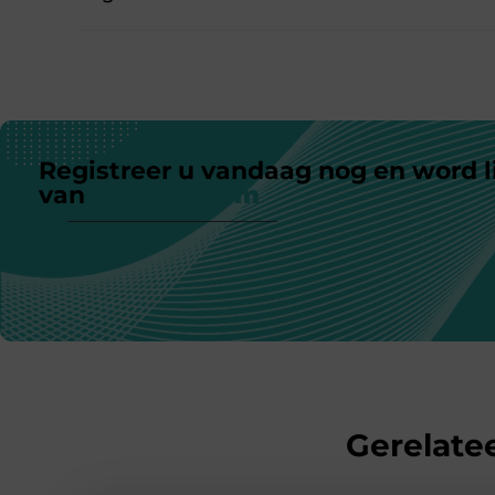
Registreer u vandaag nog en word l
van
ons platform
Gerelatee