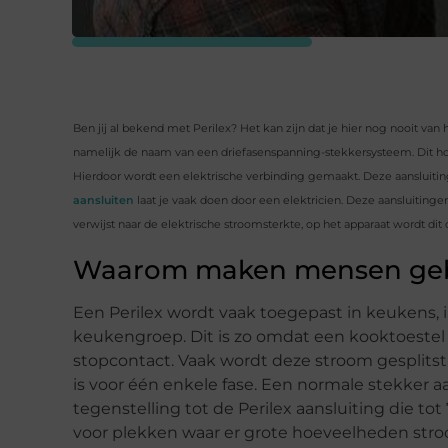
Ben jij al bekend met Perilex? Het kan zijn dat je hier nog nooit van h
namelijk de naam van een driefasenspanning-stekkersysteem. Dit houdt
Hierdoor wordt een elektrische verbinding gemaakt. Deze aansluit
aansluiten
laat je vaak doen door een elektricien. Deze aansluiti
verwijst naar de elektrische stroomsterkte, op het apparaat wordt d
Waarom maken mensen gebr
Een Perilex wordt vaak toegepast in keukens, 
keukengroep. Dit is zo omdat een kooktoeste
stopcontact. Vaak wordt deze stroom gesplitst
is voor één enkele fase. Een normale stekker a
tegenstelling tot de Perilex aansluiting die to
voor plekken waar er grote hoeveelheden stroo