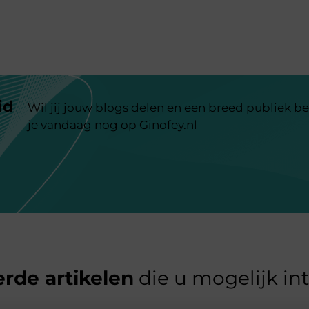
id
Wil jij jouw blogs delen en een breed publiek be
je vandaag nog op Ginofey.nl
rde artikelen
die u mogelijk in