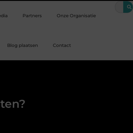
n bijzondere periode
Wanneer is een kroon de beste oplossing v
edia
Partners
Onze Organisatie
Blog plaatsen
Contact
iten?