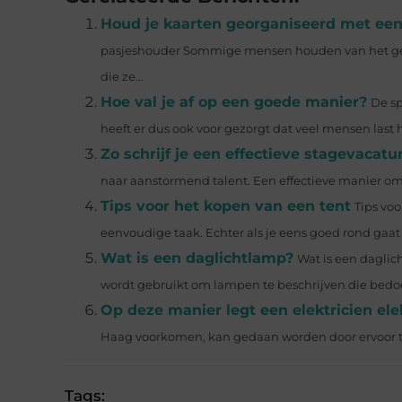
Houd je kaarten georganiseerd met ee
pasjeshouder Sommige mensen houden van het gevo
die ze...
Hoe val je af op een goede manier?
De sp
heeft er dus ook voor gezorgt dat veel mensen last h
Zo schrijf je een effectieve stagevacatu
naar aanstormend talent. Een effectieve manier om ta
Tips voor het kopen van een tent
Tips voo
eenvoudige taak. Echter als je eens goed rond gaat 
Wat is een daglichtlamp?
Wat is een daglic
wordt gebruikt om lampen te beschrijven die bedoe
Op deze manier legt een elektricien ele
Haag voorkomen, kan gedaan worden door ervoor te z
Tags: