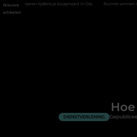
n tijdens je klusproject in Oss
Ruimte winnen in de slaapkamer
Nieuwe
artikelen
Hoe 
Gepublicee
DIENSTVERLENING