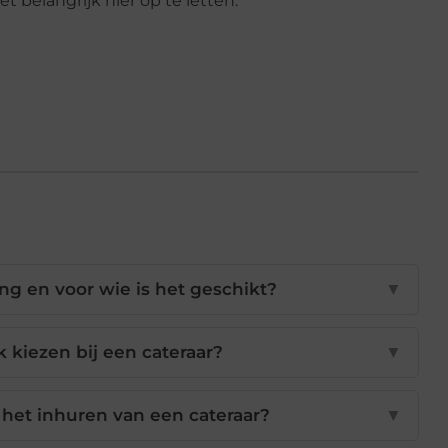
et belangrijk hier op te letten.
g en voor wie is het geschikt?
▼
 kiezen bij een cateraar?
▼
 het inhuren van een cateraar?
▼