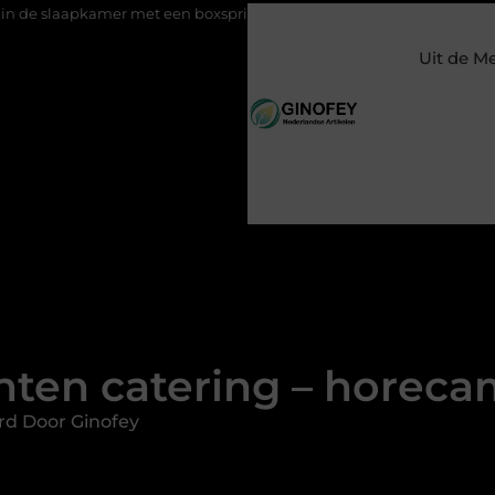
er met een boxspring met opbergruimte
Ontspanning tijdens e
Uit de M
en catering – horeca
rd Door Ginofey