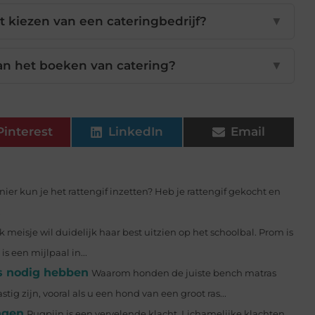
et kiezen van een cateringbedrijf?
▼
an het boeken van catering?
▼
Pinterest
LinkedIn
Email
er kun je het rattengif inzetten? Heb je rattengif gekocht en
.
k meisje wil duidelijk haar best uitzien op het schoolbal. Prom is
s een mijlpaal in...
s nodig hebben
Waarom honden de juiste bench matras
g zijn, vooral als u een hond van een groot ras...
ngen
Rugpijn is een vervelende klacht. Lichamelijke klachten