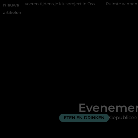
ren tijdens je klusproject in Oss
Ruimte winnen in de slaapkam
Nieuwe
artikelen
Evenement
Gepublicee
ETEN EN DRINKEN