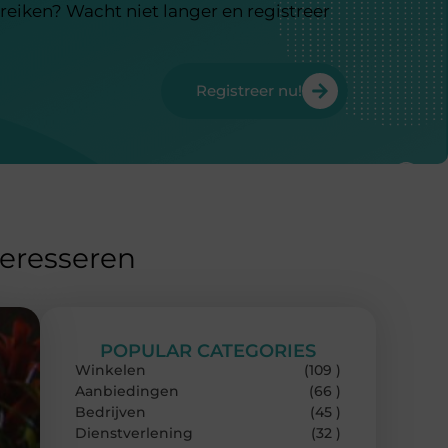
reiken? Wacht niet langer en registreer
Registreer nu!
teresseren
POPULAR CATEGORIES
Winkelen
(109 )
Aanbiedingen
(66 )
Bedrijven
(45 )
Dienstverlening
(32 )