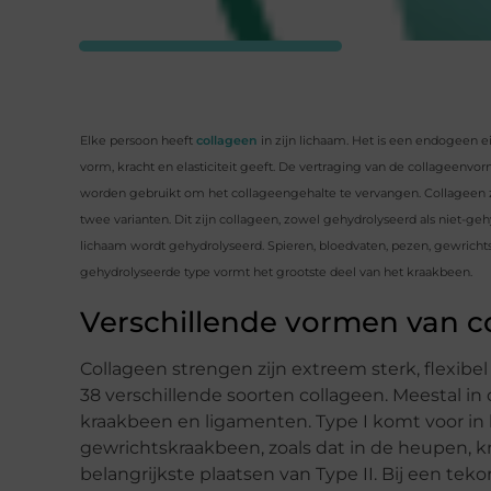
Elke persoon heeft
collageen
in zijn lichaam. Het is een endogeen ei
vorm, kracht en elasticiteit geeft. De vertraging van de collageen
worden gebruikt om het collageengehalte te vervangen. Collageen zorg
twee varianten. Dit zijn collageen, zowel gehydrolyseerd als niet-ge
lichaam wordt gehydrolyseerd. Spieren, bloedvaten, pezen, gewrichts
gehydrolyseerde type vormt het grootste deel van het kraakbeen.
Verschillende vormen van c
Collageen strengen zijn extreem sterk, flexibe
38 verschillende soorten collageen. Meestal in 
kraakbeen en ligamenten. Type I komt voor in
gewrichtskraakbeen, zoals dat in de heupen, kn
belangrijkste plaatsen van Type II. Bij een tek