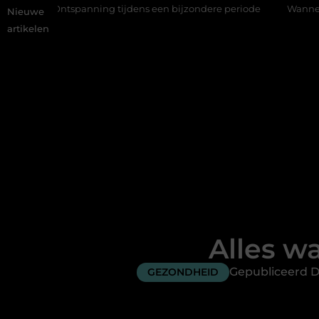
panning tijdens een bijzondere periode
Wanneer is een kroon d
Nieuwe
artikelen
Alles w
Gepubliceerd D
GEZONDHEID