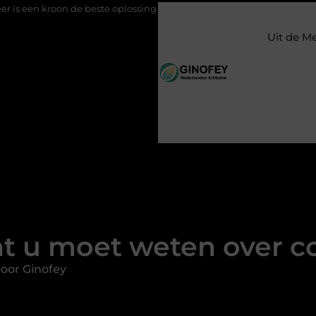
e beste oplossing voor een kies?
Meer zichtbaarheid op social 
Uit de M
at u moet weten over c
oor Ginofey