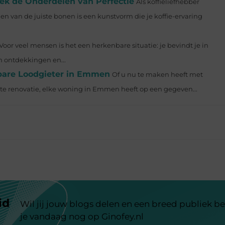
ek de Onderdelen van Perfectie
Als koffieliefhebber
ezen van de juiste bonen is een kunstvorm die je koffie-ervaring
Voor veel mensen is het een herkenbare situatie: je bevindt je in
n ontdekkingen en...
are Loodgieter in Emmen
Of u nu te maken heeft met
ote renovatie, elke woning in Emmen heeft op een gegeven...
id
Wil jij jouw blogs delen en een breed publiek be
je vandaag nog op Ginofey.nl