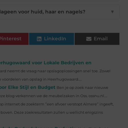
lageen voor huid, haar en nagels?
▼
Pinterest
LinkedIn
Email
erhugowaard voor Lokale Bedrijven en
rd neemt de vraag naar opslagoplossingen snel toe. Zowel
le voordelen van opslag in Heerhugowaard....
r Elke Stijl en Budget
Ben je op zoek naar nieuwe
deze blog verkennen we de meubelzaken in Oss. ossnu.nl....
 internet de zoekterm ‘’een afvoer verstopt Almere’’ ingeeft,
boven. Deze zoekresultaten zullen u wellicht enigszins