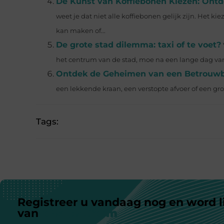
De Kunst van Koffiebonen Kiezen: Ontd
weet je dat niet alle koffiebonen gelijk zijn. Het ki
kan maken of...
De grote stad dilemma: taxi of te voet?
het centrum van de stad, moe na een lange dag va
Ontdek de Geheimen van een Betrouwb
een lekkende kraan, een verstopte afvoer of een gr
Tags:
Registreer u vandaag nog en word l
van
ons platform