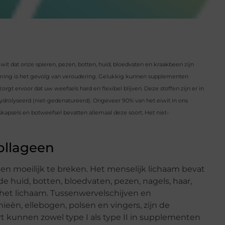
wit dat onze spieren, pezen, botten, huid, bloedvaten en kraakbeen zijn
vorming is het gevolg van veroudering. Gelukkig kunnen supplementen
t ervoor dat uw weefsels hard en flexibel blijven. Deze stoffen zijn er in
hydrolyseerd (niet-gedenatureerd). Ongeveer 90% van het eiwit in ons
kapsels en botweefsel bevatten allemaal deze soort. Het niet-
ollageen
l en moeilijk te breken. Het menselijk lichaam bevat
de huid, botten, bloedvaten, pezen, nagels, haar,
 het lichaam. Tussenwervelschijven en
ieën, ellebogen, polsen en vingers, zijn de
ort kunnen zowel type I als type II in supplementen