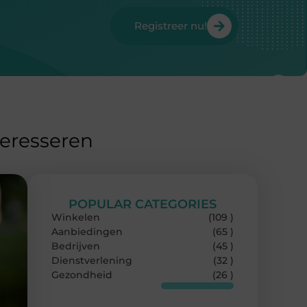
Registreer nu!
teresseren
POPULAR CATEGORIES
Winkelen
(109 )
Aanbiedingen
(65 )
Bedrijven
(45 )
Dienstverlening
(32 )
Gezondheid
(26 )