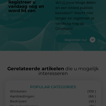
Registreer u
Wil jij jouw blogs delen
vandaag nog en
en een breed publiek
word lid van
ons
bereiken? Wacht niet
platform
langer en registreer je
vandaag nog op
Ginofey.nl
Registreer nu!
Gerelateerde artikelen
die u mogelijk
interesseren
POPULAR CATEGORIES
Winkelen
(109 )
Aanbiedingen
(66 )
Bedrijven
(45 )