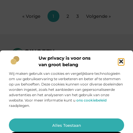
« Vorige
1
2
3
Volgende »
Uw privacy is voor ons
Ginofey.nl – Van alledaags tot bijzonder, altijd iets te lezen!
van groot belang
Wij verzamelen blogs en artikelen over een grote
Wij maken gebruik van cookies en vergelijkbare technologieën
verscheidenheid aan onderwerpen, die alles uit het dagelijks
om uw gebruikservaring te verbeteren en beter af te stemmen
leven bestrijken.
op uw behoeften. Deze cookies kunnen voor diverse doeleinden
worden ingezet, zoals het aanbieden van gepersonaliseerde
advertenties en het analyseren van het gebruik van onze
Onze informatie
website. Voor meer informatie kunt u
ons cookiebeleid
raadplegen.
Linkbuildingplatformen: brug tussen jou en backlinks – risicovol of handig?
Met je website geld verdienen: meer dan een droom, een slimme strategie
Ga Naar Bo
Alles Toestaan
Website index
Cookiebeleid (EU)