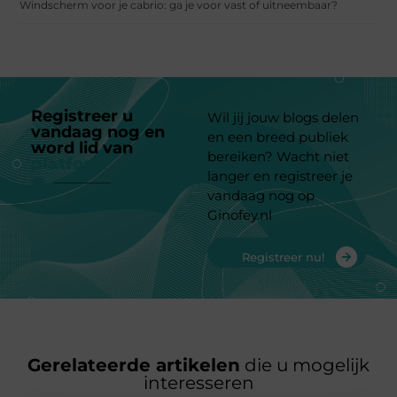
Windscherm voor je cabrio: ga je voor vast of uitneembaar?
Registreer u
Wil jij jouw blogs delen
vandaag nog en
en een breed publiek
word lid van
ons
bereiken? Wacht niet
platform
langer en registreer je
vandaag nog op
Ginofey.nl
Registreer nu!
Gerelateerde artikelen
die u mogelijk
interesseren