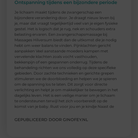
Ontspanning tijdens een bijzondere periode
Je lichaam maakt tijdens de zwangerschap een
bijzondere verandering door. Je draagt nieuw leven bij
je, maar dat vraagt tegelijkertijd veel van je eigen fysieke
gestel. Het is logisch dat je rug, nek en schouders extra
belasting ervaren. Een zwangerschapsmassage bij
Massages Hilversum biedt dan de uitkomst die je nodig
hebt om weer balans te vinden. Pijnklachten gericht
aanpakken Veel aanstaande moeders kampen met
vervelende klachten zoals vocht vasthouden,
bekkenpijn of een gespannen onderrug. Tijdens de
behandeling richten we ons volledig op deze specifieke
gebieden. Door zachte technieken en gerichte grepen
stimuleren we de doorbloeding en helpen we je spieren
om de spanning los te laten. Dit zorgt voor directe
verlichting en helpt je om makkelijker te bewegen in het
dagelijks leven. Het is een veilige manier om je lichaam
te ondersteunen terwijl het zich voorbereidt op de
komst van je baby. Rust voor jou en je kindje Naast de
GEPUBLICEERD DOOR GINOFEY.NL