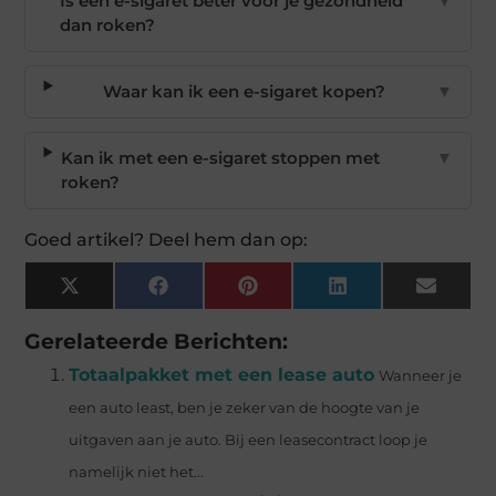
Is een e-sigaret beter voor je gezondheid
▼
dan roken?
Waar kan ik een e-sigaret kopen?
▼
Kan ik met een e-sigaret stoppen met
▼
roken?
Goed artikel? Deel hem dan op:
X
Facebook
Pinterest
LinkedIn
Email
(Twitter)
Gerelateerde Berichten:
Totaalpakket met een lease auto
Wanneer je
een auto least, ben je zeker van de hoogte van je
uitgaven aan je auto. Bij een leasecontract loop je
namelijk niet het...