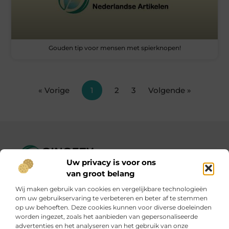
Gouden tip voor mensen met spierknopen!
« Vorige
1
2
3
Volgende »
Uw privacy is voor ons
Ginofey.nl – Van alledaags tot bijzonder, altijd iets te lezen!
van groot belang
Wij verzamelen blogs en artikelen over een grote
Wij maken gebruik van cookies en vergelijkbare technologieën
verscheidenheid aan onderwerpen, die alles uit het dagelijks
om uw gebruikservaring te verbeteren en beter af te stemmen
leven bestrijken.
op uw behoeften. Deze cookies kunnen voor diverse doeleinden
worden ingezet, zoals het aanbieden van gepersonaliseerde
advertenties en het analyseren van het gebruik van onze