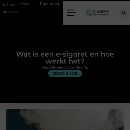
s
Ruimte winnen in de slaapkamer met een boxspring met opbergru
Nieuwe
artikelen
Wat is een e-sigaret en hoe
werkt het?
Gepubliceerd Door Ginofey
GEZONDHEID