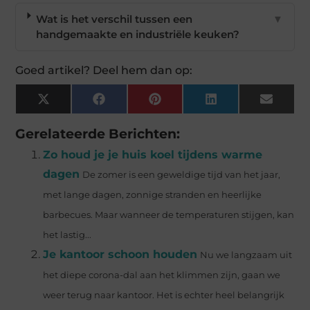
Wat is het verschil tussen een
▼
handgemaakte en industriële keuken?
Goed artikel? Deel hem dan op:
X
Facebook
Pinterest
LinkedIn
Email
(Twitter)
Gerelateerde Berichten:
Zo houd je je huis koel tijdens warme
dagen
De zomer is een geweldige tijd van het jaar,
met lange dagen, zonnige stranden en heerlijke
barbecues. Maar wanneer de temperaturen stijgen, kan
het lastig...
Je kantoor schoon houden
Nu we langzaam uit
het diepe corona-dal aan het klimmen zijn, gaan we
weer terug naar kantoor. Het is echter heel belangrijk