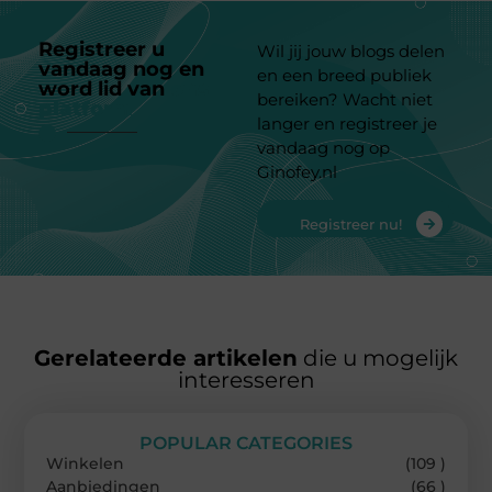
Registreer u
Wil jij jouw blogs delen
vandaag nog en
en een breed publiek
word lid van
ons
bereiken? Wacht niet
platform
langer en registreer je
vandaag nog op
Ginofey.nl
Registreer nu!
Gerelateerde artikelen
die u mogelijk
interesseren
POPULAR CATEGORIES
Winkelen
(109 )
Aanbiedingen
(66 )