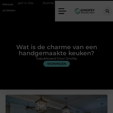
project in Oss
Ruimte winnen in de slaapkamer met een boxspring m
Nieuwe
artikelen
Wat is de charme van een
handgemaakte keuken?
Gepubliceerd Door Ginofey
WONINGEN