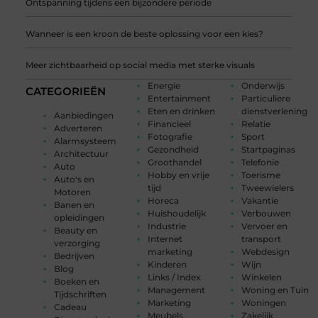
Ontspanning tijdens een bijzondere periode
Wanneer is een kroon de beste oplossing voor een kies?
Meer zichtbaarheid op social media met sterke visuals
Energie
Onderwijs
CATEGORIEËN
Entertainment
Particuliere
Eten en drinken
dienstverlening
Aanbiedingen
Financieel
Relatie
Adverteren
Fotografie
Sport
Alarmsysteem
Gezondheid
Startpaginas
Architectuur
Groothandel
Telefonie
Auto
Hobby en vrije
Toerisme
Auto's en
tijd
Tweewielers
Motoren
Horeca
Vakantie
Banen en
Huishoudelijk
Verbouwen
opleidingen
Industrie
Vervoer en
Beauty en
Internet
transport
verzorging
marketing
Webdesign
Bedrijven
Kinderen
Wijn
Blog
Links / Index
Winkelen
Boeken en
Management
Woning en Tuin
Tijdschriften
Marketing
Woningen
Cadeau
Meubels
Zakelijk