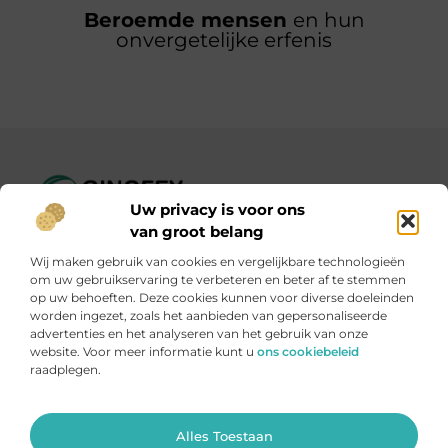
Beroemde mensen
en hun
onvergetelijke erfenis
Uw privacy is voor ons
Ginofey.nl – Van alledaags tot bijzonder, altijd iets te lezen!
van groot belang
Wij verzamelen blogs en artikelen over een grote
Wij maken gebruik van cookies en vergelijkbare technologieën
verscheidenheid aan onderwerpen, die alles uit het dagelijks
om uw gebruikservaring te verbeteren en beter af te stemmen
leven bestrijken.
op uw behoeften. Deze cookies kunnen voor diverse doeleinden
worden ingezet, zoals het aanbieden van gepersonaliseerde
advertenties en het analyseren van het gebruik van onze
Onze informatie
website. Voor meer informatie kunt u
ons cookiebeleid
raadplegen.
Linkbuildingplatformen: brug tussen jou en backlinks – risicovol of handig?
Met je website geld verdienen: meer dan een droom, een slimme strategie
Ga Naar Bo
Alles Toestaan
Website index
Cookiebeleid (EU)