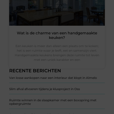
Wat is de charme van een handgemaakte
keuken?
Een keuken is meer dan alleen een plaats om te koken;
het is een ruimte waar je leeft, eet en samenzijn viert.
Handgemaakte keukens brengen deze ruimte tot leven
met een uniek karakter en een
RECENTE BERICHTEN
Van losse aankopen naar een interieur dat klopt in Almelo
Slim afval afvoeren tijdens je klusproject in Oss
Ruimte winnen in de slaapkamer met een boxspring met
opbergruimte