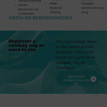
Dienstverlening
MKB
Zakelijke
Dieren
Mode en
dienstverlening
Electronica en
Kleding
Zorg
Computers
MEDIA EN BEROEMDHEDEN
Registreer u
Wil jij jouw blogs delen
vandaag nog en
en een breed publiek
word lid van
ons
bereiken? Wacht niet
platform
langer en registreer je
vandaag nog op
Ginofey.nl
Neem hier
contact met ons
op