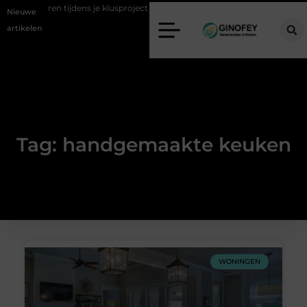
val afvoeren tijdens je klusproject in Oss
Ruimte winnen in de slaapk
Nieuwe
artikelen
Tag: handgemaakte keuken
WONINGEN