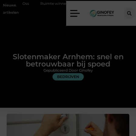
Oss
Ruimte winnen in de slaapkamer met een boxspring met opberg
Nieuwe
artikelen
Slotenmaker Arnhem: snel en
betrouwbaar bij spoed
Gepubliceerd Door Ginofey
BEDRIJVEN