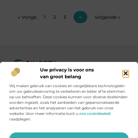
« Vorige
1
2
3
4
Volgende »
Uw privacy is voor ons
Ginofey.nl – Van alledaags tot bijzonder, altijd iets te lezen!
van groot belang
Wij verzamelen blogs en artikelen over een grote
Wij maken gebruik van cookies en vergelijkbare technologieën
verscheidenheid aan onderwerpen, die alles uit het dagelijks
om uw gebruikservaring te verbeteren en beter af te stemmen
leven bestrijken.
op uw behoeften. Deze cookies kunnen voor diverse doeleinden
worden ingezet, zoals het aanbieden van gepersonaliseerde
advertenties en het analyseren van het gebruik van onze
Onze informatie
website. Voor meer informatie kunt u
ons cookiebeleid
raadplegen.
Linkbuildingplatformen: brug tussen jou en backlinks – risicovol of handig?
Met je website geld verdienen: meer dan een droom, een slimme strategie
Ga Naar Bo