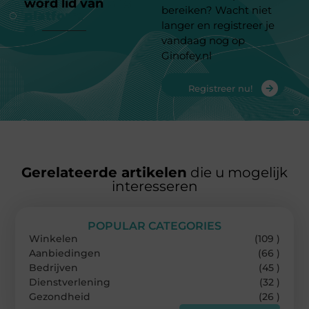
word lid van
ons
bereiken? Wacht niet
platform
langer en registreer je
vandaag nog op
Ginofey.nl
Registreer nu!
Gerelateerde artikelen
die u mogelijk
interesseren
POPULAR CATEGORIES
Winkelen
(109 )
Aanbiedingen
(66 )
Bedrijven
(45 )
Dienstverlening
(32 )
Gezondheid
(26 )