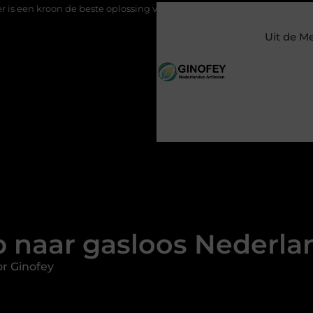
 beste oplossing voor een kies?
Meer zichtbaarheid op social me
Uit de M
 naar gasloos Nederla
r Ginofey