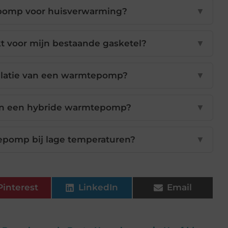
pomp voor huisverwarming?
▼
 voor mijn bestaande gasketel?
▼
allatie van een warmtepomp?
▼
van een hybride warmtepomp?
▼
epomp bij lage temperaturen?
▼
Pinterest
LinkedIn
Email