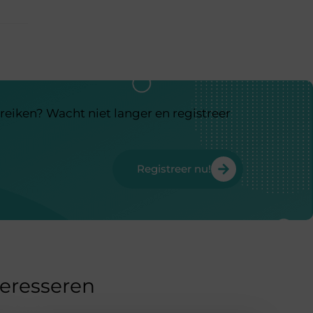
reiken? Wacht niet langer en registreer
Registreer nu!
teresseren