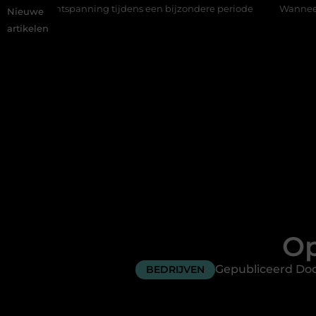
nning tijdens een bijzondere periode
Wanneer is een kroon de
Nieuwe
artikelen
Op
Gepubliceerd Doo
BEDRIJVEN