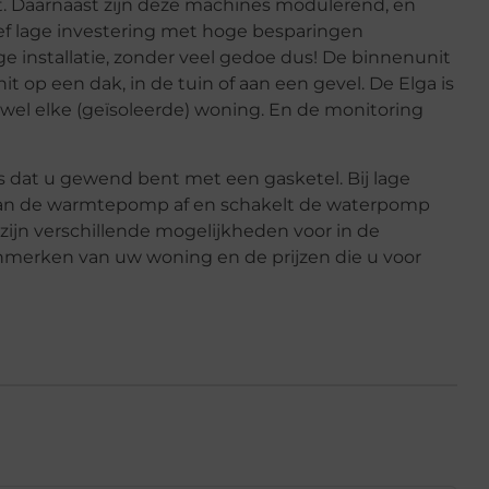
t. Daarnaast zijn deze machines modulerend, en
ief lage investering met hoge besparingen
ge installatie, zonder veel gedoe dus! De binnenunit
t op een dak, in de tuin of aan een gevel. De Elga is
ijwel elke (geïsoleerde) woning. En de monitoring
ls dat u gewend bent met een gasketel. Bij lage
an de warmtepomp af en schakelt de waterpomp
 zijn verschillende mogelijkheden voor in de
kenmerken van uw woning en de prijzen die u voor