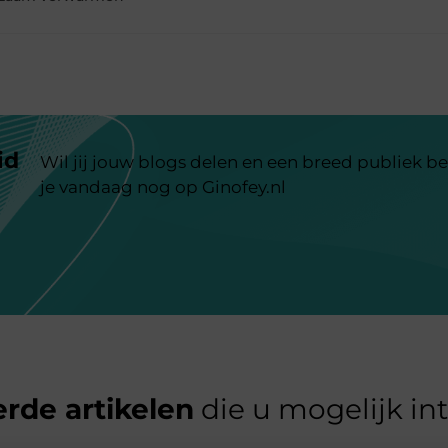
id
Wil jij jouw blogs delen en een breed publiek be
je vandaag nog op Ginofey.nl
rde artikelen
die u mogelijk in