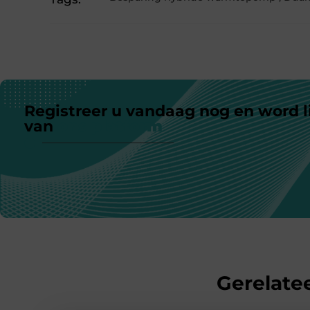
Registreer u vandaag nog en word l
van
ons platform
Gerelatee