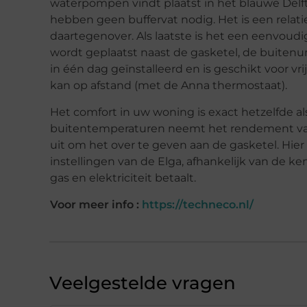
waterpompen vindt plaatst in het blauwe Delf
hebben geen buffervat nodig. Het is een relat
daartegenover. Als laatste is het een eenvoudi
wordt geplaatst naast de gasketel, de buitenuni
in één dag geïnstalleerd en is geschikt voor vr
kan op afstand (met de Anna thermostaat).
Het comfort in uw woning is exact hetzelfde a
buitentemperaturen neemt het rendement v
uit om het over te geven aan de gasketel. Hier
instellingen van de Elga, afhankelijk van de 
gas en elektriciteit betaalt.
Voor meer info :
https://techneco.nl/
Veelgestelde vragen