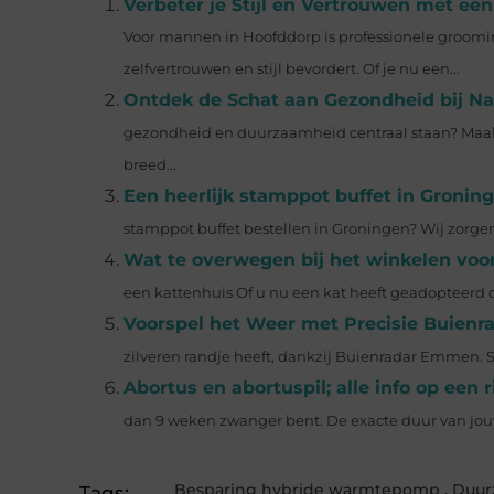
Verbeter je Stijl en Vertrouwen met e
Voor mannen in Hoofddorp is professionele groomin
zelfvertrouwen en stijl bevordert. Of je nu een...
Ontdek de Schat aan Gezondheid bij Na
gezondheid en duurzaamheid centraal staan? Maak
breed...
Een heerlijk stamppot buffet in Gronin
stamppot buffet bestellen in Groningen? Wij zorgen
Wat te overwegen bij het winkelen voo
een kattenhuis Of u nu een kat heeft geadopteerd di
Voorspel het Weer met Precisie Buien
zilveren randje heeft, dankzij Buienradar Emmen. Ste
Abortus en abortuspil; alle info op een ri
dan 9 weken zwanger bent. De exacte duur van jou
Besparing hybride warmtepomp
,
Duur
Tags: