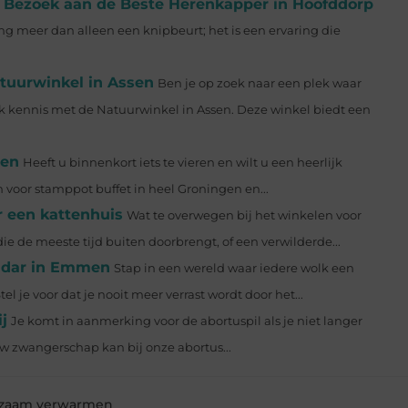
en Bezoek aan de Beste Herenkapper in Hoofddorp
g meer dan alleen een knipbeurt; het is een ervaring die
tuurwinkel in Assen
Ben je op zoek naar een plek waar
 kennis met de Natuurwinkel in Assen. Deze winkel biedt een
gen
Heeft u binnenkort iets te vieren en wilt u een heerlijk
 voor stamppot buffet in heel Groningen en...
r een kattenhuis
Wat te overwegen bij het winkelen voor
e de meeste tijd buiten doorbrengt, of een verwilderde...
radar in Emmen
Stap in een wereld waar iedere wolk een
l je voor dat je nooit meer verrast wordt door het...
j
Je komt in aanmerking voor de abortuspil als je niet langer
w zwangerschap kan bij onze abortus...
zaam verwarmen