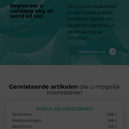
Registreer u
Wil jij jouw blogs delen
vandaag nog en
en een breed publiek
word lid van
ons
bereiken? Wacht niet
platform
langer en registreer je
vandaag nog op
Ginofey.nl
Registreer nu!
Gerelateerde artikelen
die u mogelijk
interesseren
POPULAR CATEGORIES
Winkelen
(109 )
Aanbiedingen
(66 )
Bedrijven
(45 )