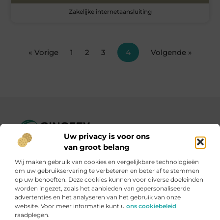
Zakelijke internetaansluiting
« Vorige
1
2
3
4
Volgende »
Uw privacy is voor ons
Ginofey.nl – Van alledaags tot bijzonder, altijd iets te lezen!
van groot belang
Wij verzamelen blogs en artikelen over een grote
Wij maken gebruik van cookies en vergelijkbare technologieën
verscheidenheid aan onderwerpen, die alles uit het dagelijks
om uw gebruikservaring te verbeteren en beter af te stemmen
leven bestrijken.
op uw behoeften. Deze cookies kunnen voor diverse doeleinden
worden ingezet, zoals het aanbieden van gepersonaliseerde
advertenties en het analyseren van het gebruik van onze
Onze informatie
website. Voor meer informatie kunt u
ons cookiebeleid
raadplegen.
Linkbuildingplatformen: brug tussen jou en backlinks – risicovol of handig?
Met je website geld verdienen: meer dan een droom, een slimme strategie