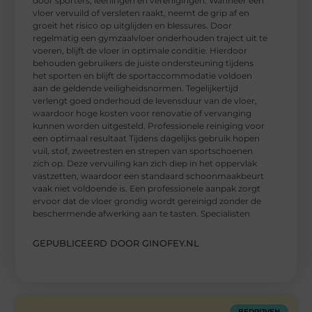
door sporters, leerlingen en verenigingen. Wanneer een
vloer vervuild of versleten raakt, neemt de grip af en
groeit het risico op uitglijden en blessures. Door
regelmatig een gymzaalvloer onderhouden traject uit te
voeren, blijft de vloer in optimale conditie. Hierdoor
behouden gebruikers de juiste ondersteuning tijdens
het sporten en blijft de sportaccommodatie voldoen
aan de geldende veiligheidsnormen. Tegelijkertijd
verlengt goed onderhoud de levensduur van de vloer,
waardoor hoge kosten voor renovatie of vervanging
kunnen worden uitgesteld. Professionele reiniging voor
een optimaal resultaat Tijdens dagelijks gebruik hopen
vuil, stof, zweetresten en strepen van sportschoenen
zich op. Deze vervuiling kan zich diep in het oppervlak
vastzetten, waardoor een standaard schoonmaakbeurt
vaak niet voldoende is. Een professionele aanpak zorgt
ervoor dat de vloer grondig wordt gereinigd zonder de
beschermende afwerking aan te tasten. Specialisten
GEPUBLICEERD DOOR GINOFEY.NL
BEDRIJVEN