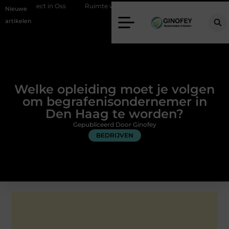
oject in Oss
Ruimte winnen in de slaapkamer met een boxspring met
Nieuwe
artikelen
Welke opleiding moet je volgen
om begrafenisondernemer in
Den Haag te worden?
Gepubliceerd Door Ginofey
BEDRIJVEN